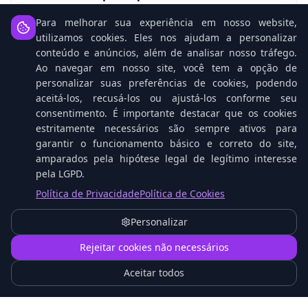
Backup empresarial para ambientes virtuais
Para melhorar sua experiência em nosso website,
utilizamos cookies. Eles nos ajudam a personalizar
Ver detalhes
conteúdo e anúncios, além de analisar nosso tráfego.
Ao navegar em nosso site, você tem a opção de
personalizar suas preferências de cookies, podendo
aceitá-los, recusá-los ou ajustá-los conforme seu
Veeam Backup for Microsoft 365
consentimento. É importante destacar que os cookies
Backup de Exchange, SharePoint, Teams e OneDrive
estritamente necessários são sempre ativos para
garantir o funcionamento básico e correto do site,
Ver detalhes
amparados pela hipótese legal de legítimo interesse
pela LGPD.
Política de Privacidade
Política de Cookies
Veeam Data Platform
Personalizar
Plataforma completa de proteção de dados
1
Rejeitar cookies não necessários
Ver detalhes
Aceitar todos