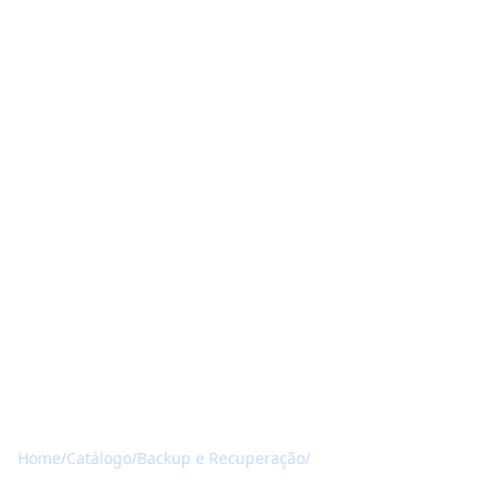
Home
/
Catálogo
/
Backup e Recuperação
/
Arcserve UDP