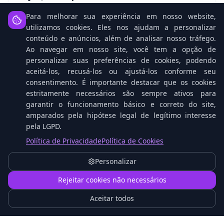
Banco open-source mais popular
Para melhorar sua experiência em nosso website,
utilizamos cookies. Eles nos ajudam a personalizar
Ver detalhes
conteúdo e anúncios, além de analisar nosso tráfego.
Ao navegar em nosso site, você tem a opção de
personalizar suas preferências de cookies, podendo
aceitá-los, recusá-los ou ajustá-los conforme seu
PostgreSQL Enterprise
consentimento. É importante destacar que os cookies
Banco relacional open-source avançado
estritamente necessários são sempre ativos para
garantir o funcionamento básico e correto do site,
Ver detalhes
amparados pela hipótese legal de legítimo interesse
pela LGPD.
Política de Privacidade
Política de Cookies
MongoDB Enterprise
Personalizar
Banco de documentos líder
1
Rejeitar cookies não necessários
Ver detalhes
Aceitar todos