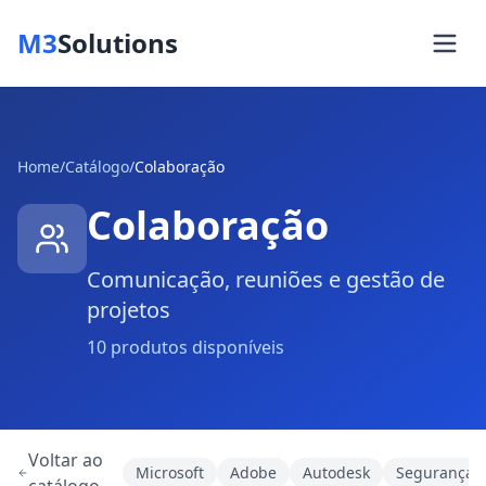
M3
Solutions
Home
/
Catálogo
/
Colaboração
Colaboração
Comunicação, reuniões e gestão de
projetos
10
produtos disponíveis
Voltar ao
Microsoft
Adobe
Autodesk
Segurança