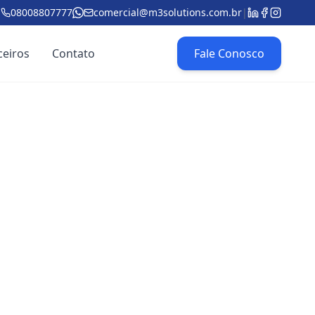
08008807777
comercial@m3solutions.com.br
|
ceiros
Contato
Fale Conosco