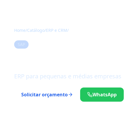
Home
/
Catálogo
/
ERP e CRM
/
SAP Business One
SAP
SAP Business On
ERP para pequenas e médias empresas
Solicitar orçamento
WhatsApp