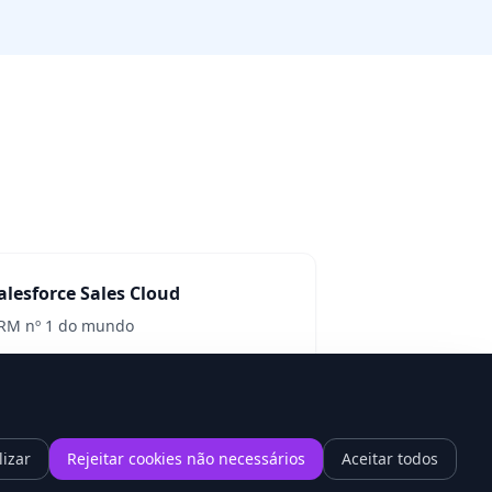
alesforce Sales Cloud
RM nº 1 do mundo
er detalhes
lizar
Rejeitar cookies não necessários
Aceitar todos
1