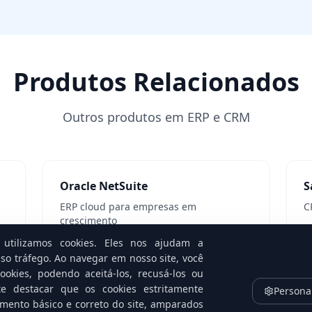
Produtos Relacionados
Outros produtos em ERP e CRM
Oracle NetSuite
S
ERP cloud para empresas em
C
crescimento
V
utilizamos cookies. Eles nos ajudam a
Ver detalhes
so tráfego. Ao navegar em nosso site, você
okies, podendo aceitá-los, recusá-los ou
te destacar que os cookies estritamente
Persona
amento básico e correto do site, amparados