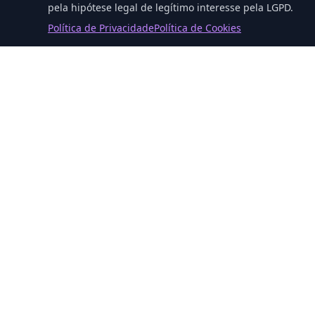
pela hipótese legal de legítimo interesse pela LGPD.
Política de Privacidade
Política de Cookies
P
Entre e
M3
Solutions
Soluções
Consultoria
Soluções completas em TI
Gestão de TI
para transformar sua
empresa. Consultoria,
NOC 24x7