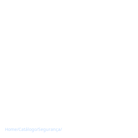
Home
/
Catálogo
/
Segurança
/
Sophos Intercept X