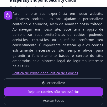
Kaspersky Endpoint Security Cloud
Proteção de endpoints gerenciada na nuvem
Para melhorar sua experiência em nosso website,
Ver detalhes
utilizamos cookies. Eles nos ajudam a personalizar
conteúdo e anúncios, além de analisar nosso tráfego.
Ao navegar em nosso site, você tem a opção de
personalizar suas preferências de cookies, podendo
Kaspersky Endpoint Security Cloud Plus
aceitá-los, recusá-los ou ajustá-los conforme seu
consentimento. É importante destacar que os cookies
Segurança avançada com EDR e mais
estritamente necessários são sempre ativos para
Ver detalhes
garantir o funcionamento básico e correto do site,
amparados pela hipótese legal de legítimo interesse
pela LGPD.
Política de Privacidade
Política de Cookies
Kaspersky Endpoint Security for Business
Personalizar
Select
1
Proteção empresarial com gerenciamento local
Rejeitar cookies não necessários
Ver detalhes
Aceitar todos