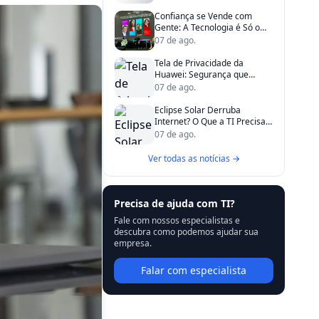
Confiança se Vende com
Gente: A Tecnologia é Só o
Apoio
07 de ago.
Tela de Privacidade da
Huawei: Segurança que
Existe, mas Não é Para Todos
07 de ago.
Eclipse Solar Derruba
Internet? O Que a TI Precisa
Saber de Verdade
07 de ago.
Ver todas as notícias →
Precisa de ajuda com TI?
Fale com nossos especialistas e
descubra como podemos ajudar sua
empresa.
Falar com especialista