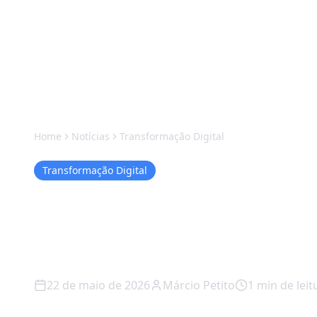
Home
Notícias
Transformação Digital
Transformação Digital
Aquele influence
convenceu pode 
22 de maio de 2026
Márcio Petito
1
min de leit