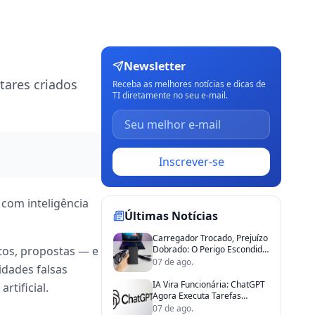
Newsletter
tares criados
Receba as melhores notícias e dicas de
TI diretamente no seu e-mail.
Inscrever-se
 com inteligência
Últimas Notícias
Carregador Trocado, Prejuízo
atos, propostas — e
Dobrado: O Perigo Escondido
na Gaveta de TI
07 de ago.
tidades falsas
IA Vira Funcionária: ChatGPT
rtificial.
Agora Executa Tarefas
Sozinho na Empresa
07 de ago.