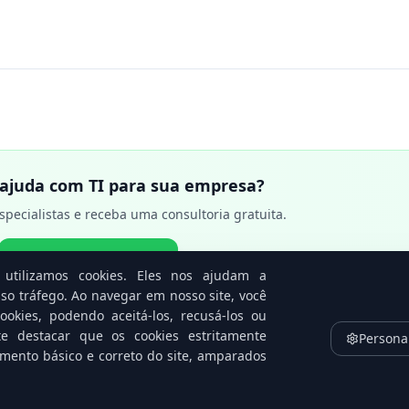
 ajuda com TI para sua empresa?
specialistas e receba uma consultoria gratuita.
FALAR AGORA
utilizamos cookies. Eles nos ajudam a
so tráfego. Ao navegar em nosso site, você
okies, podendo aceitá-los, recusá-los ou
te destacar que os cookies estritamente
Persona
amento básico e correto do site, amparados
Notícias Relacionadas