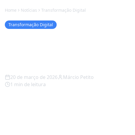
Home
Notícias
Transformação Digital
Transformação Digital
ChatGPT para de ser
"vendedor chato" e fica
mais natural nas conversas
20 de março de 2026
Márcio Petito
1
min de leitura