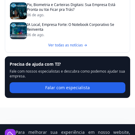
Pix, Biometria e Carteiras Digitais: Sua Empresa Está
Pronta ou Vai Ficar pra Trás?
06 de ago.
IA Local, Empresa Forte: O Notebook Corporativo Se
Reinventa
06 de ago.
Ver todas as notícias →
Precisa de ajuda com TI?
Fale com nossos especialistas e descubra como podemos ajudar sua
empresa.
Falar com especialista
Notícias Relacionadas
Para melhorar sua experiência em nosso website,