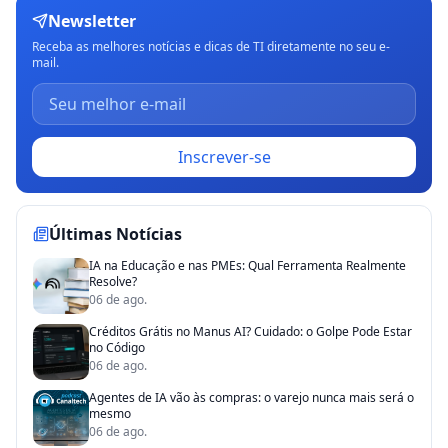
Newsletter
Receba as melhores notícias e dicas de TI diretamente no seu e-
mail.
Inscrever-se
Últimas Notícias
IA na Educação e nas PMEs: Qual Ferramenta Realmente
Resolve?
06 de ago.
Créditos Grátis no Manus AI? Cuidado: o Golpe Pode Estar
no Código
06 de ago.
Agentes de IA vão às compras: o varejo nunca mais será o
mesmo
06 de ago.