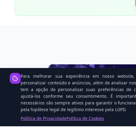
Para melhorar sua experiência em nosso website, 
personalizar conteúdo e anúncios, além de analisar nos
tem a opção de personalizar suas preferências de co
ajustá-los conforme seu consentimento. É importan
necessários são sempre ativos para garantir o funcion
pela hipótese legal de legítimo interesse pela LGPD.
Política de Privacidade
Política de Cookies
Perplexity vaza conversas para
Google e Meta: sua privacidade va