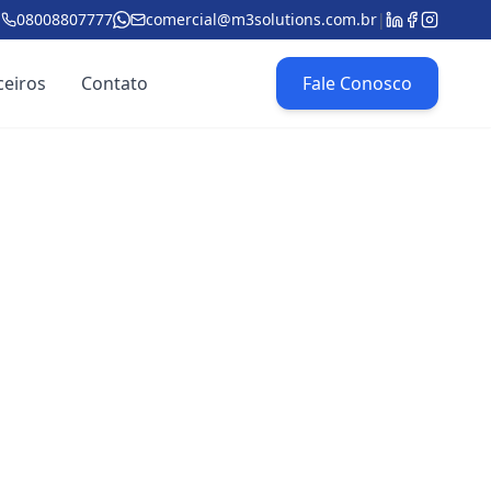
08008807777
comercial@m3solutions.com.br
|
ceiros
Contato
Fale Conosco