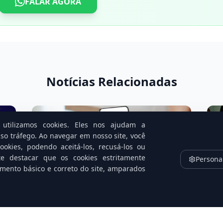
FALAR AGORA
Notícias Relacionadas
utilizamos cookies. Eles nos ajudam a
so tráfego. Ao navegar em nosso site, você
okies, podendo aceitá-los, recusá-los ou
te destacar que os cookies estritamente
Persona
amento básico e correto do site, amparados
Futebol Grátis ou Dados Roubados?
I
le
O Dilema do Streaming Pirata
V