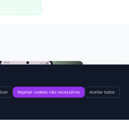
lizar
Rejeitar cookies não necessários
Aceitar todos
1
A Avançada, Erro Básico: Anthropic
aza Código do Claude por Descuido