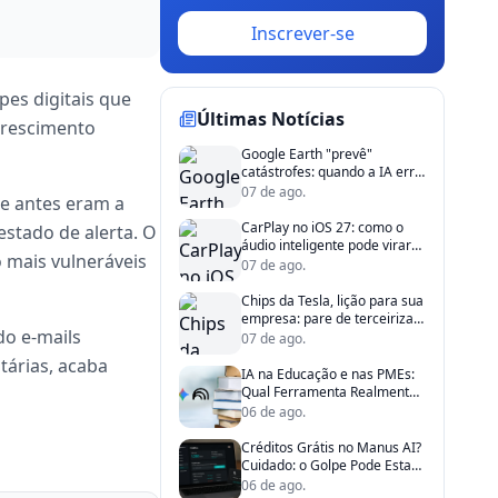
Inscrever-se
es digitais que
Últimas Notícias
crescimento
Google Earth "prevê"
catástrofes: quando a IA erra
e a confiança some
07 de ago.
e antes eram a
CarPlay no iOS 27: como o
stado de alerta. O
áudio inteligente pode virar
 mais vulneráveis
aliado da produtividade
07 de ago.
corporativa
Chips da Tesla, lição para sua
empresa: pare de terceirizar
do e-mails
riscos críticos
07 de ago.
tárias, acaba
IA na Educação e nas PMEs:
Qual Ferramenta Realmente
Resolve?
06 de ago.
Créditos Grátis no Manus AI?
Cuidado: o Golpe Pode Estar
no Código
06 de ago.