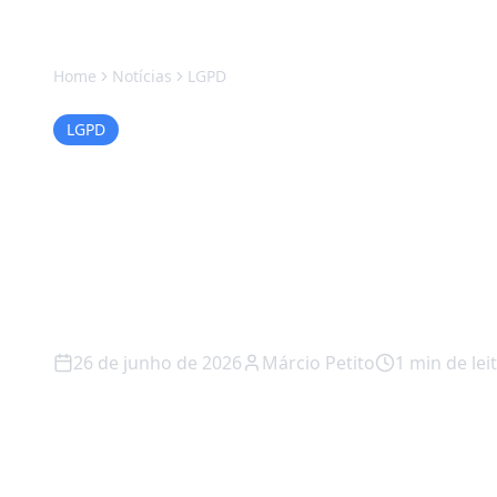
Home
Notícias
LGPD
LGPD
Golpe do CPF Irr
Temporada do I
2026
26 de junho de 2026
Márcio Petito
1
min de lei