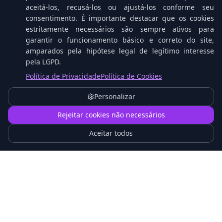
aceitá-los, recusá-los ou ajustá-los conforme seu
consentimento. É importante destacar que os cookies
estritamente necessários são sempre ativos para
garantir o funcionamento básico e correto do site,
amparados pela hipótese legal de legítimo interesse
pela LGPD.
Tablets Cresceram: A Nova Geração que Desafia
os Notebooks no Trabalho
Política de Privacidade
Política de Cookies
Personalizar
1
Rejeitar cookies não necessários
Aceitar todos
Instagram Reels agora permite links afiliados:
revolução ou armadilha?