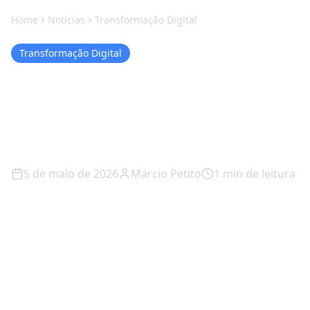
Home
Notícias
Transformação Digital
Transformação Digital
GPT-5.5: a IA que
(finalmente) aprende a
dizer "não sei"
5 de maio de 2026
Márcio Petito
1
min de leitura