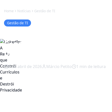
Home
Notícias
Gestão de TI
Gestão de TI
LinkedIn: A Rede que
Constrói Currículos e
Destrói Privacidade
6 de abril de 2026
Márcio Petito
1
min de leitura