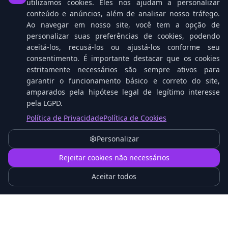
Notícias Relacionadas
utilizamos cookies. Eles nos ajudam a personalizar
conteúdo e anúncios, além de analisar nosso tráfego.
Ao navegar em nosso site, você tem a opção de
personalizar suas preferências de cookies, podendo
aceitá-los, recusá-los ou ajustá-los conforme seu
consentimento. É importante destacar que os cookies
estritamente necessários são sempre ativos para
garantir o funcionamento básico e correto do site,
amparados pela hipótese legal de legítimo interesse
pela LGPD.
Política de Privacidade
Política de Cookies
Samsung surpreende: Galaxy A55 pode receber
One UI 8.5 antes do esperado
Personalizar
1
Rejeitar cookies não necessários
Aceitar todos