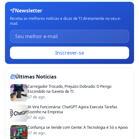
Newsletter
Receba as melhores notícias e dicas de TI diretamente no seu e-
mail.
Inscrever-se
Últimas Notícias
Carregador Trocado, Prejuízo Dobrado: O Perigo
Escondido na Gaveta de TI
07 de ago.
IA Vira Funcionária: ChatGPT Agora Executa Tarefas
Sozinho na Empresa
07 de ago.
Confiança se Vende com Gente: A Tecnologia é Só o Apoio
07 de ago.