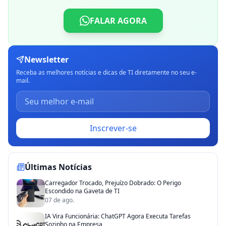
FALAR AGORA
Newsletter
Receba as melhores notícias e dicas de TI diretamente no seu e-
mail.
Inscrever-se
Últimas Notícias
Carregador Trocado, Prejuízo Dobrado: O Perigo
Escondido na Gaveta de TI
07 de ago.
IA Vira Funcionária: ChatGPT Agora Executa Tarefas
Sozinho na Empresa