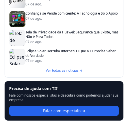
07 de ago.
Confiança se Vende com Gente: A Tecnologia é Só o Apoio
07 de ago.
Tela de Privacidade da Huawei: Segurança que Existe, mas
Não é Para Todos
07 de ago.
Eclipse Solar Derruba Internet? O Que a TI Precisa Saber
de Verdade
07 de ago.
Ver todas as notícias →
Precisa de ajuda com TI?
Fale com nossos especialistas e descubra como podemos ajudar sua
empresa.
Falar com especialista