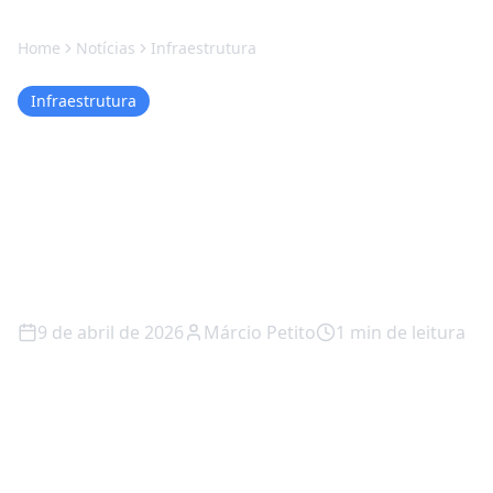
Home
Notícias
Infraestrutura
Infraestrutura
Monitores Curvos: A
Revolução que Está
Mudando o Gaming em
2026
9 de abril de 2026
Márcio Petito
1
min de leitura