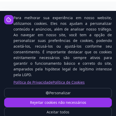
Para melhorar sua experiência em nosso website,
Notícias Relacionadas
utilizamos cookies. Eles nos ajudam a personalizar
conteúdo e anúncios, além de analisar nosso tráfego.
Ao navegar em nosso site, você tem a opção de
personalizar suas preferências de cookies, podendo
aceitá-los, recusá-los ou ajustá-los conforme seu
consentimento. É importante destacar que os cookies
estritamente necessários são sempre ativos para
garantir o funcionamento básico e correto do site,
amparados pela hipótese legal de legítimo interesse
pela LGPD.
Política de Privacidade
Política de Cookies
O que é Proxmox VE e Como Funciona na
Prática
Personalizar
1
Rejeitar cookies não necessários
Aceitar todos