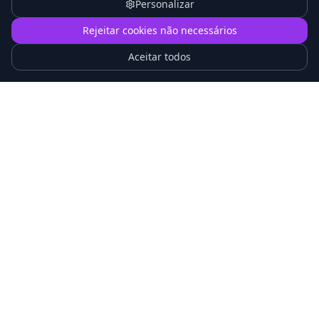
Personalizar
1
Rejeitar cookies não necessários
O que é Proxmox VE e Como Funciona na
Prática
Aceitar todos
Proxmox vs VMware 2026: Qual Escolher para
sua Empresa?