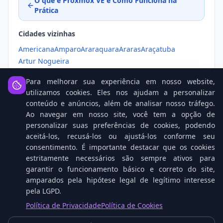
O que é Proxmox VE e Como Funciona na
Prática
Cidades vizinhas
Americana
Amparo
Araraquara
Araras
Araçatuba
Artur Nogueira
Para melhorar sua experiência em nosso website,
utilizamos cookies. Eles nos ajudam a personalizar
conteúdo e anúncios, além de analisar nosso tráfego.
Ao navegar em nosso site, você tem a opção de
personalizar suas preferências de cookies, podendo
Notícias Relacionadas
aceitá-los, recusá-los ou ajustá-los conforme seu
consentimento. É importante destacar que os cookies
estritamente necessários são sempre ativos para
garantir o funcionamento básico e correto do site,
amparados pela hipótese legal de legítimo interesse
pela LGPD.
Política de Privacidade
Política de Cookies