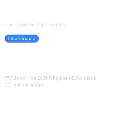
Home
Notícias
Infraestrutura
Infraestrutura
Proxmox VE em Jacareí -
M3Solutions
6 de abril de 2026
Equipe M3Solutions
1
min de leitura