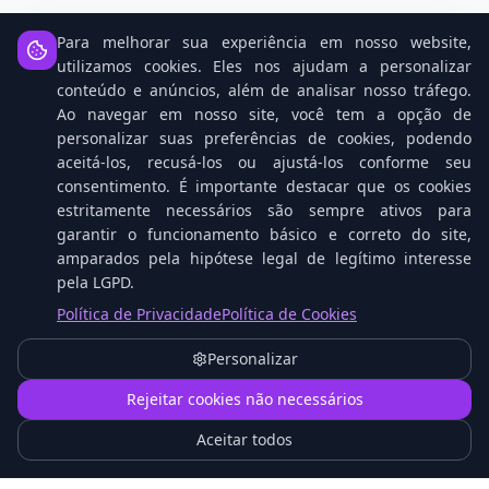
Para melhorar sua experiência em nosso website,
utilizamos cookies. Eles nos ajudam a personalizar
conteúdo e anúncios, além de analisar nosso tráfego.
Notícias Relacionadas
Ao navegar em nosso site, você tem a opção de
personalizar suas preferências de cookies, podendo
aceitá-los, recusá-los ou ajustá-los conforme seu
consentimento. É importante destacar que os cookies
estritamente necessários são sempre ativos para
garantir o funcionamento básico e correto do site,
amparados pela hipótese legal de legítimo interesse
pela LGPD.
Política de Privacidade
Política de Cookies
O que é Proxmox VE e Como Funciona na
Personalizar
Prática
1
Rejeitar cookies não necessários
Aceitar todos