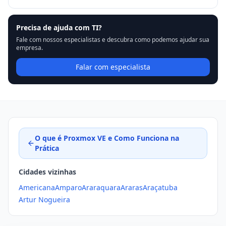
Precisa de ajuda com TI?
Fale com nossos especialistas e descubra como podemos ajudar sua
empresa.
Falar com especialista
O que é Proxmox VE e Como Funciona na
Prática
Cidades vizinhas
Americana
Amparo
Araraquara
Araras
Araçatuba
Artur Nogueira