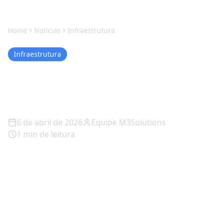
Home
Notícias
Infraestrutura
Infraestrutura
Proxmox VE Rio Claro -
Virtualização Empresarial
6 de abril de 2026
Equipe M3Solutions
1
min de leitura