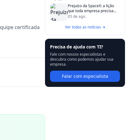
Prejuízo da SpaceX: a lição
que toda empresa precisa
aprender sobre promessas e
05 de ago.
processos
quipe certificada
Ver todas as notícias →
Precisa de ajuda com TI?
Fale com nossos especialistas e
descubra como podemos ajudar sua
empresa.
Falar com especialista