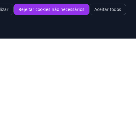
lizar
Rejeitar cookies não necessários
Aceitar todos
1
tel ressurge: o gigante dos chips
ncontra seu ritmo na era da IA
onal
Contato
mos