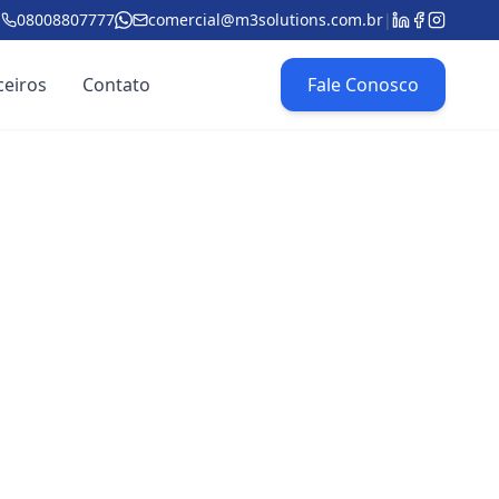
08008807777
comercial@m3solutions.com.br
|
ceiros
Contato
Fale Conosco