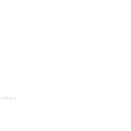
ana de Parnaíba |
 leitura