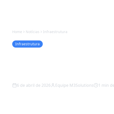
Home
Notícias
Infraestrutura
Infraestrutura
Proxmox VE Sant
M3Solutions
6 de abril de 2026
Equipe M3Solutions
1
min de