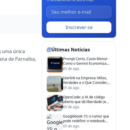
Inscrever-se
Últimas Notícias
m uma única
ana de Parnaíba,
Prompt Certo, Custo Menor:
Como o Gemini Economiza
Tempo (e Dinheiro) da Sua
05 de ago.
Empresa
Starlink na Empresa: Mitos,
Verdades e o Que Considerar
Antes de Investir
05 de ago.
OpenCode: a IA de código
aberto que dá liberdade (e
economia) ao seu time de TI
05 de ago.
Googlebook 15: o rumor que
pode redefinir o notebook
corporativo
05 de ago.