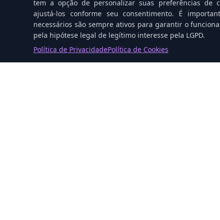
tem a opção de personalizar suas preferências de co
ajustá-los conforme seu consentimento. É importan
necessários são sempre ativos para garantir o funcion
pela hipótese legal de legítimo interesse pela LGPD.
Política de Privacidade
Política de Cookies
O que é Proxmox VE e Como
Funciona na Prática
M3
Solutions
Soluções
Consultoria