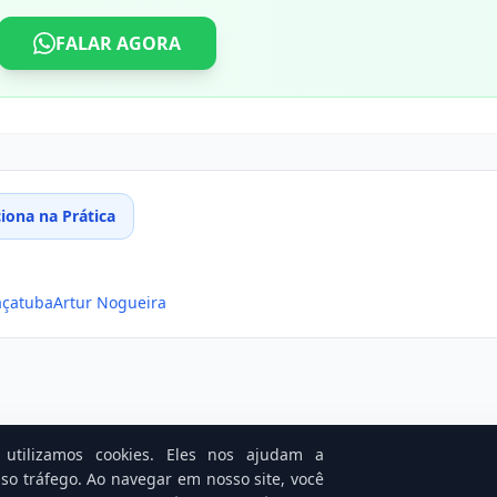
FALAR AGORA
ona na Prática
açatuba
Artur Nogueira
utilizamos cookies. Eles nos ajudam a
Notícias Relacionadas
so tráfego. Ao navegar em nosso site, você