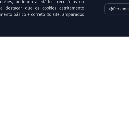
okies, podendo aceitá-los, recusá-los ou
te destacar que os cookies estritamente
Persona
amento básico e correto do site, amparados
Proxmox vs VMware 2026: Qual
In
Escolher para sua Empresa?
e
Portfólio
Instituci
Microsoft
Quem So