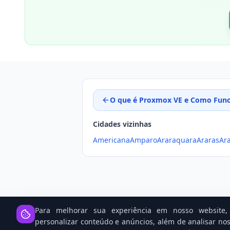
O que é Proxmox VE e Como Funci
Cidades vizinhas
Americana
Amparo
Araraquara
Araras
Ar
Para melhorar sua experiência em nosso website, 
personalizar conteúdo e anúncios, além de analisar nos