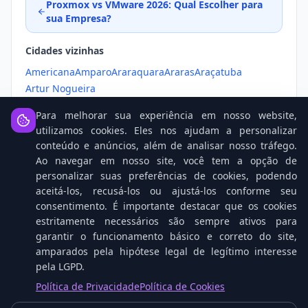
Proxmox vs VMware 2026: Qual Escolher para
sua Empresa?
Cidades vizinhas
Americana
Amparo
Araraquara
Araras
Araçatuba
Artur Nogueira
Para melhorar sua experiência em nosso website,
utilizamos cookies. Eles nos ajudam a personalizar
conteúdo e anúncios, além de analisar nosso tráfego.
Ao navegar em nosso site, você tem a opção de
personalizar suas preferências de cookies, podendo
Notícias Relacionadas
aceitá-los, recusá-los ou ajustá-los conforme seu
consentimento. É importante destacar que os cookies
estritamente necessários são sempre ativos para
garantir o funcionamento básico e correto do site,
amparados pela hipótese legal de legítimo interesse
pela LGPD.
Política de Privacidade
Política de Cookies