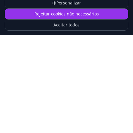
Personalizar
1
Rejeitar cookies não necessários
O que é Proxmox VE e Como Funciona na
Prática
Aceitar todos
Proxmox vs VMware 2026: Qual Escolher para
sua Empresa?