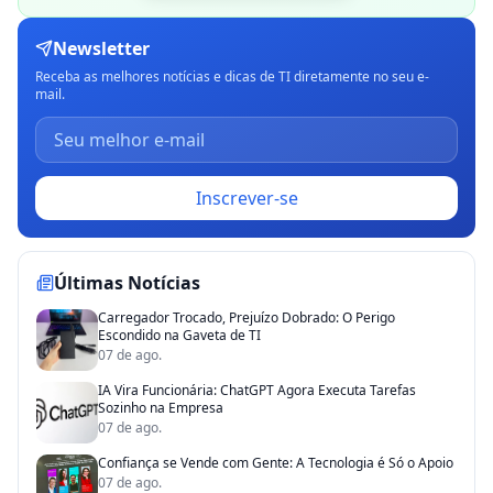
Newsletter
Receba as melhores notícias e dicas de TI diretamente no seu e-
mail.
Inscrever-se
Últimas Notícias
Carregador Trocado, Prejuízo Dobrado: O Perigo
Escondido na Gaveta de TI
07 de ago.
IA Vira Funcionária: ChatGPT Agora Executa Tarefas
Sozinho na Empresa
07 de ago.
Confiança se Vende com Gente: A Tecnologia é Só o Apoio
07 de ago.