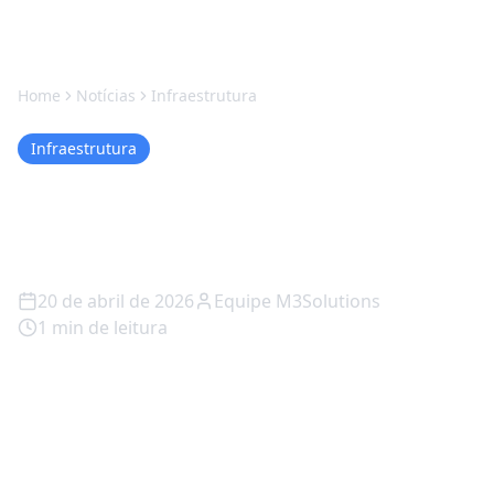
Home
Notícias
Infraestrutura
Infraestrutura
Proxmox vs VMware em Itu
| M3Solutions
20 de abril de 2026
Equipe M3Solutions
1
min de leitura