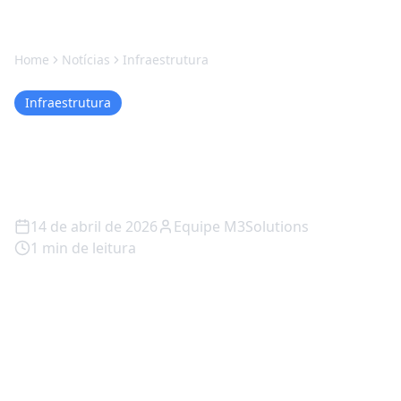
Home
Notícias
Infraestrutura
Infraestrutura
Proxmox vs VMware Nova
Odessa - M3Solutions
14 de abril de 2026
Equipe M3Solutions
1
min de leitura