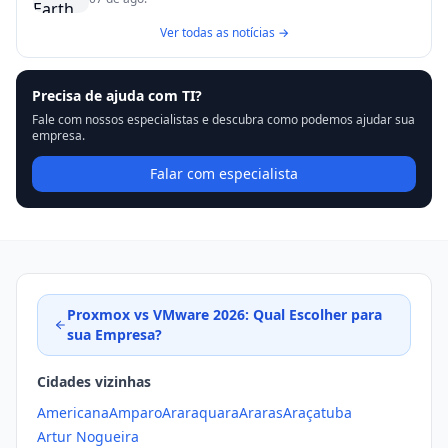
Ver todas as notícias →
Precisa de ajuda com TI?
Fale com nossos especialistas e descubra como podemos ajudar sua
empresa.
Falar com especialista
Proxmox vs VMware 2026: Qual Escolher para
sua Empresa?
Cidades vizinhas
Americana
Amparo
Araraquara
Araras
Araçatuba
Artur Nogueira