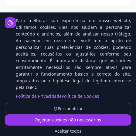
Para melhorar sua experiência em nosso website,
utilizamos cookies. Eles nos ajudam a personalizar
conteúdo e anúncios, além de analisar nosso tráfego.
Notícias Relacionadas
Ao navegar em nosso site, você tem a opção de
personalizar suas preferências de cookies, podendo
aceitá-los, recusá-los ou ajustá-los conforme seu
consentimento. É importante destacar que os cookies
estritamente necessários são sempre ativos para
garantir o funcionamento básico e correto do site,
amparados pela hipótese legal de legítimo interesse
pela LGPD.
Política de Privacidade
Política de Cookies
Personalizar
O que é Proxmox VE e Como Funciona na
1
Prática
Rejeitar cookies não necessários
Aceitar todos