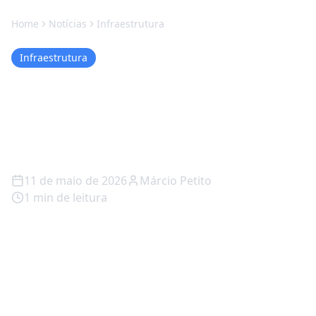
Home
Notícias
Infraestrutura
Infraestrutura
Seu Mouse Está te Fazendo
Perder? A Verdade que
Ninguém Conta
11 de maio de 2026
Márcio Petito
1
min de leitura