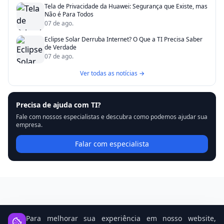
Tela de Privacidade da Huawei: Segurança que Existe, mas
Não é Para Todos
07 de ago.
Eclipse Solar Derruba Internet? O Que a TI Precisa Saber
de Verdade
07 de ago.
Ver todas as notícias →
Precisa de ajuda com TI?
Fale com nossos especialistas e descubra como podemos ajudar sua
empresa.
Falar com especialista
Notícias Relacionadas
Para melhorar sua experiência em nosso website,