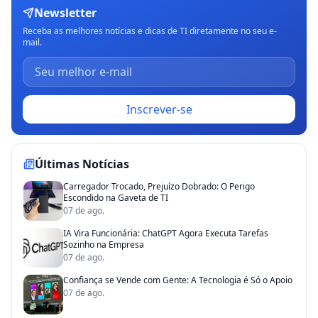
Newsletter
Receba as melhores notícias e dicas de TI diretamente no seu e-
mail.
Inscrever-se
Últimas Notícias
Carregador Trocado, Prejuízo Dobrado: O Perigo
Escondido na Gaveta de TI
07 de ago.
IA Vira Funcionária: ChatGPT Agora Executa Tarefas
Sozinho na Empresa
07 de ago.
Confiança se Vende com Gente: A Tecnologia é Só o Apoio
07 de ago.