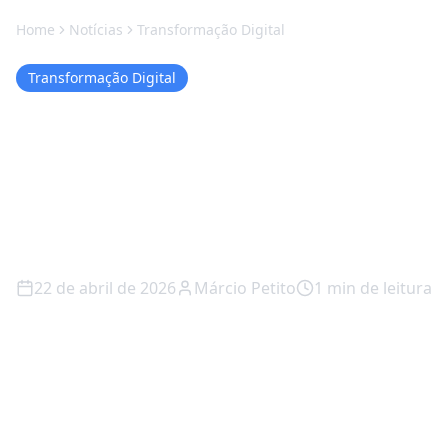
Home
Notícias
Transformação Digital
Transformação Digital
Windows Hello: A
Revolução Biométrica que
Mudou Tudo Sem Você
Perceber
22 de abril de 2026
Márcio Petito
1
min de leitura