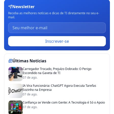
Newsletter
Receba as melhores notícias e dicas de TI diretamente no seu e-
mail.
Inscrever-se
Últimas Notícias
Carregador Trocado, Prejuízo Dobrado: O Perigo
Escondido na Gaveta de TI
07 de ago.
IA Vira Funcionária: ChatGPT Agora Executa Tarefas
Sozinho na Empresa
07 de ago.
Confiança se Vende com Gente: A Tecnologia é Só o Apoio
07 de ago.