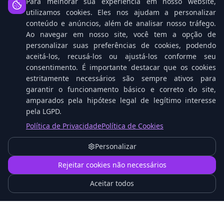
Para melhorar sua experiência em nosso website,
utilizamos cookies. Eles nos ajudam a personalizar
conteúdo e anúncios, além de analisar nosso tráfego.
Ao navegar em nosso site, você tem a opção de
personalizar suas preferências de cookies, podendo
aceitá-los, recusá-los ou ajustá-los conforme seu
consentimento. É importante destacar que os cookies
estritamente necessários são sempre ativos para
garantir o funcionamento básico e correto do site,
amparados pela hipótese legal de legítimo interesse
pela LGPD.
Tablets Cresceram: A Nova Geração que Desafia
Política de Privacidade
Política de Cookies
os Notebooks no Trabalho
Personalizar
1
Rejeitar cookies não necessários
Aceitar todos