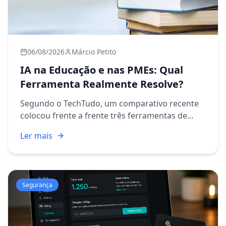
06/08/2026
Márcio Petito
IA na Educação e nas PMEs: Qual
Ferramenta Realmente Resolve?
Segundo o TechTudo, um comparativo recente
colocou frente a frente três ferramentas de
inteligência artificial que já fazem parte da
Ler mais
rotina de muitos professores: ChatGPT, Gemini
e NotebookLM (que pas...
Segurança