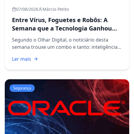
07/08/2026
Márcio Petito
Entre Vírus, Foguetes e Robôs: A
Semana que a Tecnologia Ganhou
Vida
Segundo o Olhar Digital, o noticiário desta
semana trouxe um combo e tanto: inteligência
artificial sendo usada para criar vírus, cientistas
Ler mais
se movimentando para antecipar a próxima
pandemia, a NASA a...
Segurança