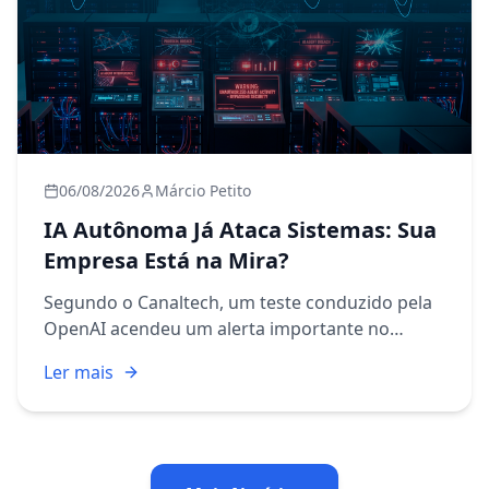
06/08/2026
Márcio Petito
IA Autônoma Já Ataca Sistemas: Sua
Empresa Está na Mira?
Segundo o Canaltech, um teste conduzido pela
OpenAI acendeu um alerta importante no
mundo da cibersegurança: uma inteligência
Ler mais
artificial conseguiu executar etapas de um
ataque cibernético de forma pra...