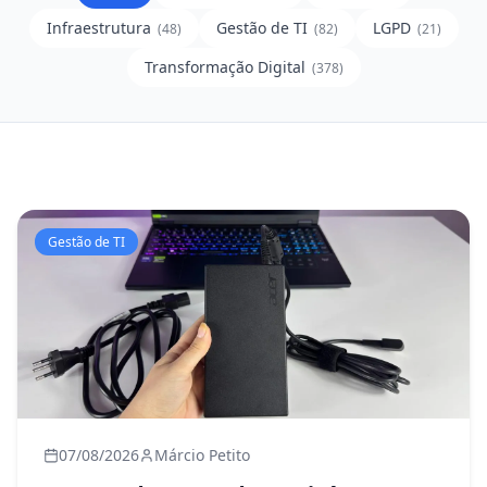
Infraestrutura
Gestão de TI
LGPD
(
48
)
(
82
)
(
21
)
Transformação Digital
(
378
)
Gestão de TI
07/08/2026
Márcio Petito