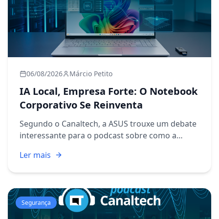
06/08/2026
Márcio Petito
IA Local, Empresa Forte: O Notebook
Corporativo Se Reinventa
Segundo o Canaltech, a ASUS trouxe um debate
interessante para o podcast sobre como a
inteligência artificial local, aliada a segurança e
Ler mais
durabilidade, está redesenhando o conceito de
notebook corpora...
Segurança