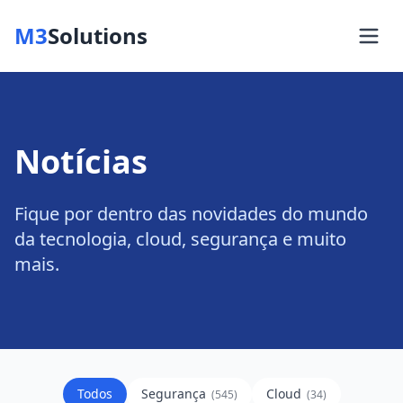
M3
Solutions
Notícias
Fique por dentro das novidades do mundo
da tecnologia, cloud, segurança e muito
mais.
Todos
Segurança
Cloud
(
545
)
(
34
)