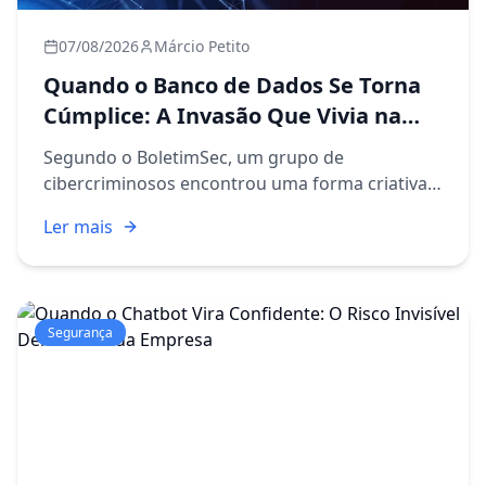
07/08/2026
Márcio Petito
Quando o Banco de Dados Se Torna
Cúmplice: A Invasão Que Vivia na
Sua Própria Infraestrutura
Segundo o BoletimSec, um grupo de
cibercriminosos encontrou uma forma criativa e
preocupante de manter presença dentro de um
Ler mais
servidor Windows: transformaram um banco de
dados Oracle em painel de contr...
Segurança