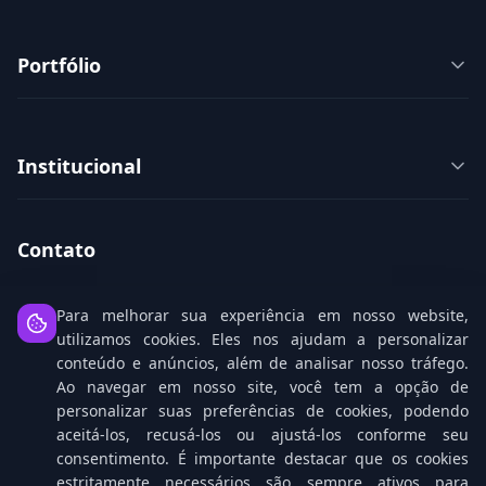
Portfólio
Institucional
Contato
08008807777
Para melhorar sua experiência em nosso website,
utilizamos cookies. Eles nos ajudam a personalizar
8008807777
(WhatsApp)
conteúdo e anúncios, além de analisar nosso tráfego.
Ao navegar em nosso site, você tem a opção de
comercial@m3solutions.com.br
personalizar suas preferências de cookies, podendo
Rua Gomes de Carvalho, 1629
aceitá-los, recusá-los ou ajustá-los conforme seu
consentimento. É importante destacar que os cookies
estritamente necessários são sempre ativos para