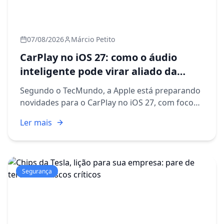
07/08/2026
Márcio Petito
CarPlay no iOS 27: como o áudio
inteligente pode virar aliado da
produtividade corporativa
Segundo o TecMundo, a Apple está preparando
novidades para o CarPlay no iOS 27, com foco
especial em recursos de áudio mais inteligentes
Ler mais
e personalizáveis. A notícia pode parecer, à
primeira vista, al...
Segurança