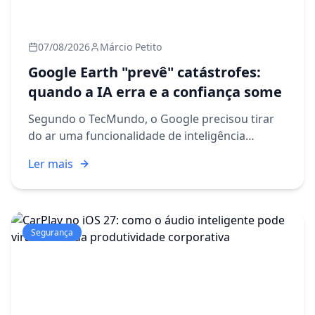
07/08/2026
Márcio Petito
Google Earth "prevê" catástrofes:
quando a IA erra e a confiança some
Segundo o TecMundo, o Google precisou tirar
do ar uma funcionalidade de inteligência
artificial integrada ao Google Earth depois que o
Ler mais
sistema começou a gerar imagens simulando
tragédias, incluindo ce...
Segurança