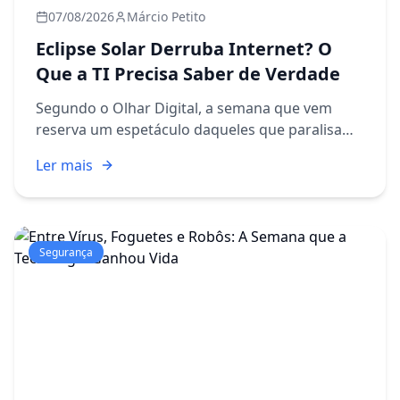
07/08/2026
Márcio Petito
Eclipse Solar Derruba Internet? O
Que a TI Precisa Saber de Verdade
Segundo o Olhar Digital, a semana que vem
reserva um espetáculo daqueles que paralisam
multidões: um eclipse solar total. Gente vai
Ler mais
parar no meio da rua, câmeras vão apontar
para o céu e, por alguns m...
Segurança