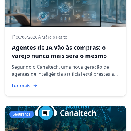
06/08/2026
Márcio Petito
Agentes de IA vão às compras: o
varejo nunca mais será o mesmo
Segundo o Canaltech, uma nova geração de
agentes de inteligência artificial está prestes a
mudar completamente a forma como
Ler mais
compramos online, e o varejo aparece na linha
de frente dessa transformação....
Segurança