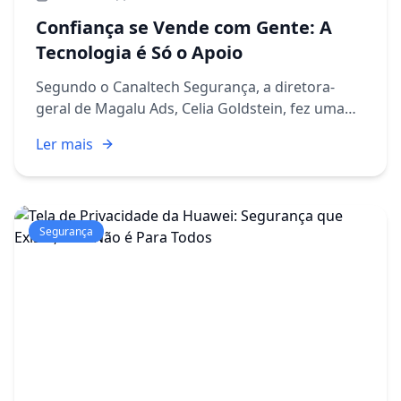
Confiança se Vende com Gente: A
Tecnologia é Só o Apoio
Segundo o Canaltech Segurança, a diretora-
geral de Magalu Ads, Celia Goldstein, fez uma
provocação interessante durante um painel do
Ler mais
Rio Innovation Week 2026: por mais que a
tecnologia acelere vendas ...
Segurança