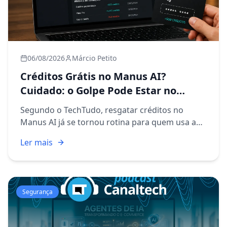
06/08/2026
Márcio Petito
Créditos Grátis no Manus AI?
Cuidado: o Golpe Pode Estar no
Código
Segundo o TechTudo, resgatar créditos no
Manus AI já se tornou rotina para quem usa a
plataforma de inteligência artificial no dia a dia
Ler mais
de trabalho. O processo é simples na teoria:
você recebe um cód...
Segurança