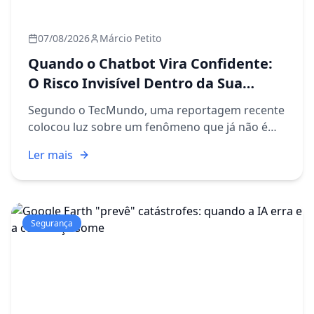
07/08/2026
Márcio Petito
Quando o Chatbot Vira Confidente:
O Risco Invisível Dentro da Sua
Empresa
Segundo o TecMundo, uma reportagem recente
colocou luz sobre um fenômeno que já não é
mais ficção científica: pessoas desenvolvendo
Ler mais
vínculos emocionais com assistentes de
inteligência artificial. O te...
Segurança