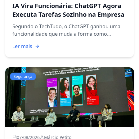
IA Vira Funcionária: ChatGPT Agora
Executa Tarefas Sozinho na Empresa
Segundo o TechTudo, o ChatGPT ganhou uma
funcionalidade que muda a forma como
encaramos a automação no dia a dia
Ler mais
corporativo: os agentes de IA. Em vez de
simplesmente responder perguntas ou gerar
text...
Segurança
07/08/2026
Márcio Petito