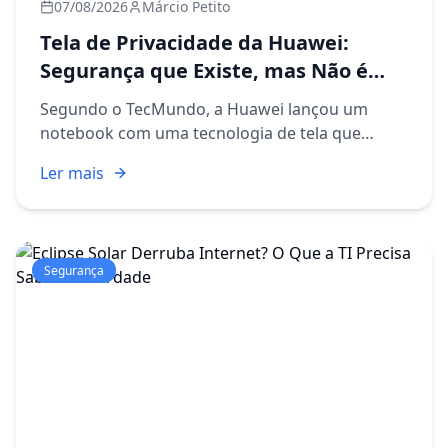
07/08/2026
Márcio Petito
Tela de Privacidade da Huawei:
Segurança que Existe, mas Não é
Para Todos
Segundo o TecMundo, a Huawei lançou um
notebook com uma tecnologia de tela que
promete privacidade visual, aquele recurso que
Ler mais
impede pessoas ao seu lado de bisbilhotar o
que você está fazendo na tela....
Segurança