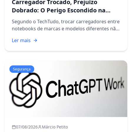
Carregador Trocado, Prejuízo
Dobrado: O Perigo Escondido na
Gaveta de TI
Segundo o TechTudo, trocar carregadores entre
notebooks de marcas e modelos diferentes não
é uma prática tão simples quanto parece à
Ler mais
primeira vista. A matéria alerta que voltagem,
amperagem e potência...
Segurança
07/08/2026
Márcio Petito