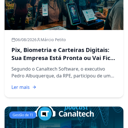
06/08/2026
Márcio Petito
Pix, Biometria e Carteiras Digitais:
Sua Empresa Está Pronta ou Vai Ficar
pra Trás?
Segundo o Canaltech Software, o executivo
Pedro Albuquerque, da RPE, participou de um
podcast para falar sobre um assunto que já faz
Ler mais
parte da rotina de qualquer empresário
brasileiro, mesmo que ele ai...
Gestão de TI