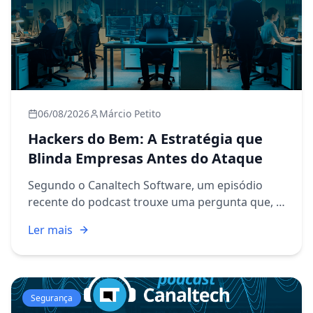
06/08/2026
Márcio Petito
Hackers do Bem: A Estratégia que
Blinda Empresas Antes do Ataque
Segundo o Canaltech Software, um episódio
recente do podcast trouxe uma pergunta que, à
primeira vista, parece provocação: você
Ler mais
confiaria em um hacker para proteger sua
empresa? A resposta, explicada ...
Segurança