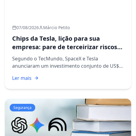
07/08/2026
Márcio Petito
Chips da Tesla, lição para sua
empresa: pare de terceirizar riscos
críticos
Segundo o TecMundo, SpaceX e Tesla
anunciaram um investimento conjunto de US$
16,8 bilhões em uma nova fábrica de chips
Ler mais
batizada de Terafab. A notícia pode parecer
distante da realidade de quem admini...
Segurança