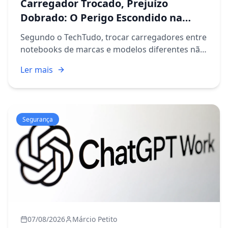
Carregador Trocado, Prejuízo
Dobrado: O Perigo Escondido na
Gaveta de TI
Segundo o TechTudo, trocar carregadores entre
notebooks de marcas e modelos diferentes não
é uma prática tão simples quanto parece à
Ler mais
primeira vista. A matéria alerta que voltagem,
amperagem e potência...
Segurança
07/08/2026
Márcio Petito