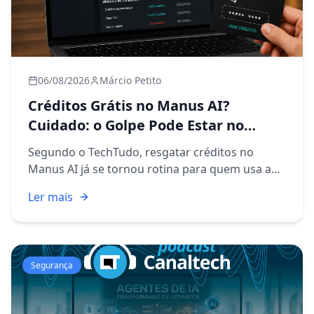
06/08/2026
Márcio Petito
Créditos Grátis no Manus AI?
Cuidado: o Golpe Pode Estar no
Código
Segundo o TechTudo, resgatar créditos no
Manus AI já se tornou rotina para quem usa a
plataforma de inteligência artificial no dia a dia
Ler mais
de trabalho. O processo é simples na teoria:
você recebe um cód...
Segurança