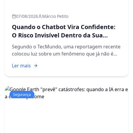
07/08/2026
Márcio Petito
Quando o Chatbot Vira Confidente:
O Risco Invisível Dentro da Sua
Empresa
Segundo o TecMundo, uma reportagem recente
colocou luz sobre um fenômeno que já não é
mais ficção científica: pessoas desenvolvendo
Ler mais
vínculos emocionais com assistentes de
inteligência artificial. O te...
Segurança