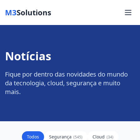
M3
Solutions
Notícias
Fique por dentro das novidades do mundo
da tecnologia, cloud, segurança e muito
mais.
Todos
Segurança
Cloud
(
545
)
(
34
)