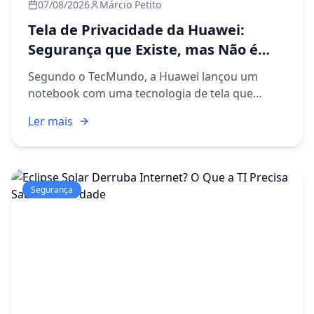
07/08/2026
Márcio Petito
Tela de Privacidade da Huawei:
Segurança que Existe, mas Não é
Para Todos
Segundo o TecMundo, a Huawei lançou um
notebook com uma tecnologia de tela que
promete privacidade visual, aquele recurso que
Ler mais
impede pessoas ao seu lado de bisbilhotar o
que você está fazendo na tela....
Segurança