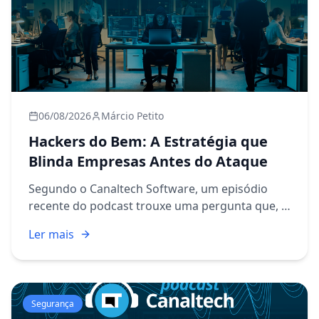
06/08/2026
Márcio Petito
Hackers do Bem: A Estratégia que
Blinda Empresas Antes do Ataque
Segundo o Canaltech Software, um episódio
recente do podcast trouxe uma pergunta que, à
primeira vista, parece provocação: você
Ler mais
confiaria em um hacker para proteger sua
empresa? A resposta, explicada ...
Segurança