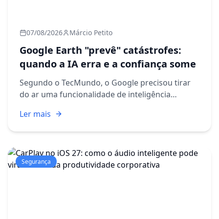
07/08/2026
Márcio Petito
Google Earth "prevê" catástrofes:
quando a IA erra e a confiança some
Segundo o TecMundo, o Google precisou tirar
do ar uma funcionalidade de inteligência
artificial integrada ao Google Earth depois que o
Ler mais
sistema começou a gerar imagens simulando
tragédias, incluindo ce...
Segurança