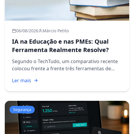
06/08/2026
Márcio Petito
IA na Educação e nas PMEs: Qual
Ferramenta Realmente Resolve?
Segundo o TechTudo, um comparativo recente
colocou frente a frente três ferramentas de
inteligência artificial que já fazem parte da
Ler mais
rotina de muitos professores: ChatGPT, Gemini
e NotebookLM (que pas...
Segurança