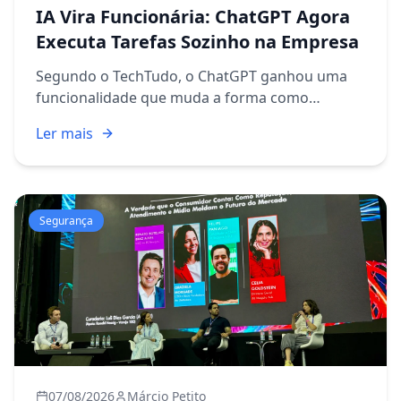
IA Vira Funcionária: ChatGPT Agora
Executa Tarefas Sozinho na Empresa
Segundo o TechTudo, o ChatGPT ganhou uma
funcionalidade que muda a forma como
encaramos a automação no dia a dia
Ler mais
corporativo: os agentes de IA. Em vez de
simplesmente responder perguntas ou gerar
text...
Segurança
07/08/2026
Márcio Petito