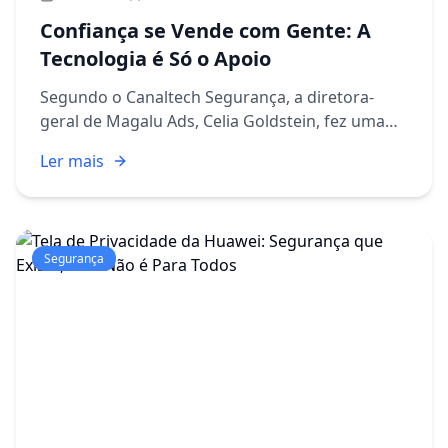
Confiança se Vende com Gente: A
Tecnologia é Só o Apoio
Segundo o Canaltech Segurança, a diretora-
geral de Magalu Ads, Celia Goldstein, fez uma
provocação interessante durante um painel do
Ler mais
Rio Innovation Week 2026: por mais que a
tecnologia acelere vendas ...
Segurança