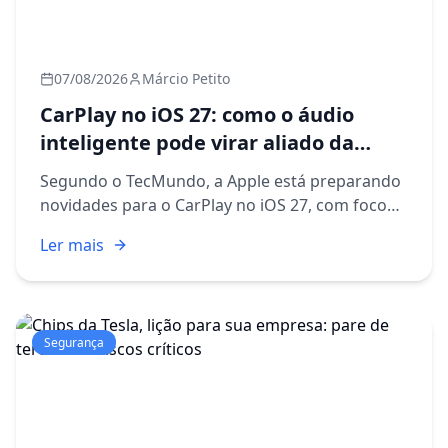
07/08/2026
Márcio Petito
CarPlay no iOS 27: como o áudio
inteligente pode virar aliado da
produtividade corporativa
Segundo o TecMundo, a Apple está preparando
novidades para o CarPlay no iOS 27, com foco
especial em recursos de áudio mais inteligentes
Ler mais
e personalizáveis. A notícia pode parecer, à
primeira vista, al...
Segurança