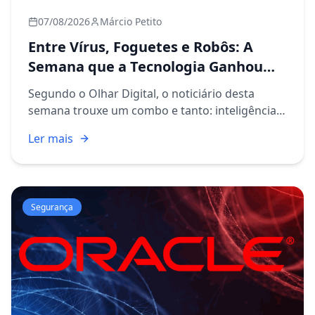
07/08/2026
Márcio Petito
Entre Vírus, Foguetes e Robôs: A
Semana que a Tecnologia Ganhou
Vida
Segundo o Olhar Digital, o noticiário desta
semana trouxe um combo e tanto: inteligência
artificial sendo usada para criar vírus, cientistas
Ler mais
se movimentando para antecipar a próxima
pandemia, a NASA a...
Segurança