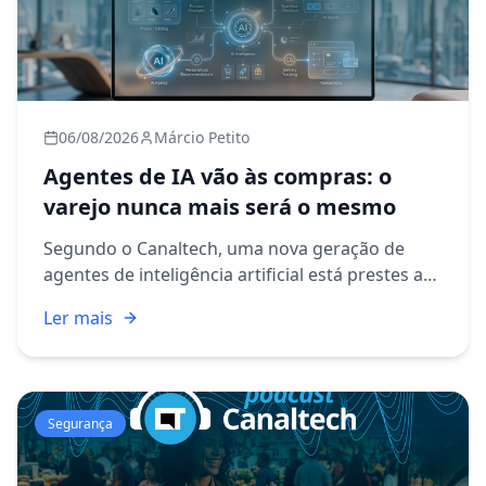
06/08/2026
Márcio Petito
Agentes de IA vão às compras: o
varejo nunca mais será o mesmo
Segundo o Canaltech, uma nova geração de
agentes de inteligência artificial está prestes a
mudar completamente a forma como
Ler mais
compramos online, e o varejo aparece na linha
de frente dessa transformação....
Segurança