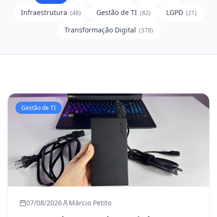
Infraestrutura
Gestão de TI
LGPD
(
48
)
(
82
)
(
21
)
Transformação Digital
(
378
)
Gestão de TI
07/08/2026
Márcio Petito