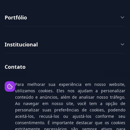
Portfólio
Institucional
Contato
08008807777
Para melhorar sua experiência em nosso website,
utilizamos cookies. Eles nos ajudam a personalizar
8008807777
(WhatsApp)
conteúdo e anúncios, além de analisar nosso tráfego.
Ao navegar em nosso site, você tem a opção de
comercial@m3solutions.com.br
personalizar suas preferências de cookies, podendo
Rua Gomes de Carvalho, 1629
aceitá-los, recusá-los ou ajustá-los conforme seu
consentimento. É importante destacar que os cookies
estritamente necessários são sempre ativos para