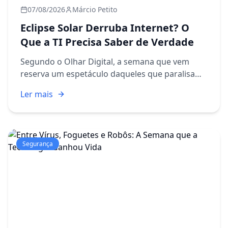
07/08/2026
Márcio Petito
Eclipse Solar Derruba Internet? O
Que a TI Precisa Saber de Verdade
Segundo o Olhar Digital, a semana que vem
reserva um espetáculo daqueles que paralisam
multidões: um eclipse solar total. Gente vai
Ler mais
parar no meio da rua, câmeras vão apontar
para o céu e, por alguns m...
Segurança