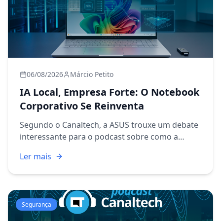
06/08/2026
Márcio Petito
IA Local, Empresa Forte: O Notebook
Corporativo Se Reinventa
Segundo o Canaltech, a ASUS trouxe um debate
interessante para o podcast sobre como a
inteligência artificial local, aliada a segurança e
Ler mais
durabilidade, está redesenhando o conceito de
notebook corpora...
Segurança