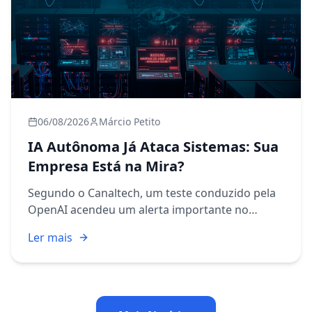
06/08/2026
Márcio Petito
IA Autônoma Já Ataca Sistemas: Sua
Empresa Está na Mira?
Segundo o Canaltech, um teste conduzido pela
OpenAI acendeu um alerta importante no
mundo da cibersegurança: uma inteligência
Ler mais
artificial conseguiu executar etapas de um
ataque cibernético de forma pra...