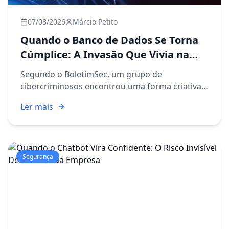
07/08/2026
Márcio Petito
Quando o Banco de Dados Se Torna
Cúmplice: A Invasão Que Vivia na
Sua Própria Infraestrutura
Segundo o BoletimSec, um grupo de
cibercriminosos encontrou uma forma criativa e
preocupante de manter presença dentro de um
Ler mais
servidor Windows: transformaram um banco de
dados Oracle em painel de contr...
Segurança