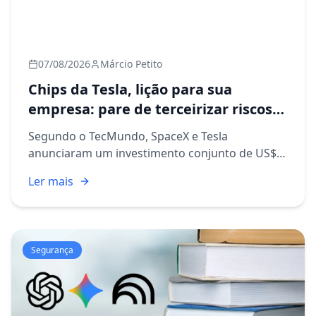
07/08/2026
Márcio Petito
Chips da Tesla, lição para sua
empresa: pare de terceirizar riscos
críticos
Segundo o TecMundo, SpaceX e Tesla
anunciaram um investimento conjunto de US$
16,8 bilhões em uma nova fábrica de chips
Ler mais
batizada de Terafab. A notícia pode parecer
distante da realidade de quem admini...
Segurança