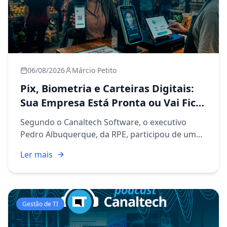
06/08/2026
Márcio Petito
Pix, Biometria e Carteiras Digitais:
Sua Empresa Está Pronta ou Vai Ficar
pra Trás?
Segundo o Canaltech Software, o executivo
Pedro Albuquerque, da RPE, participou de um
podcast para falar sobre um assunto que já faz
Ler mais
parte da rotina de qualquer empresário
brasileiro, mesmo que ele ai...
Gestão de TI