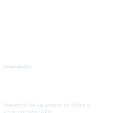
Home
/
Soluções
/
DLP - Data Loss Prevention
DLP - Data Loss
Prevention
Prevenção de vazamento de dados e
conformidade LGPD