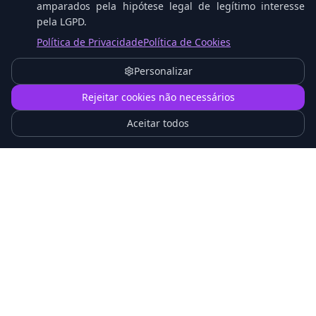
amparados pela hipótese legal de legítimo interesse
pela LGPD.
Política de Privacidade
Política de Cookies
LGPD: Multas de até 2% do faturamento (máximo
R$ 50 milhões por infração)
Personalizar
1
Rejeitar cookies não necessários
60% dos vazamentos de dados são causados por
Aceitar todos
insiders (funcionários ou terceiros)
Custo médio por registro de dados vazados no
Brasil: R$ 232 (IBM, 2024)
Dados sensíveis são compartilhados
inadvertidamente 10x mais do que
maliciosamente