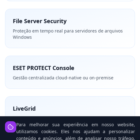
File Server Security
Proteção em tempo real para servidores de arquivos
Windows
ESET PROTECT Console
Gestão centralizada cloud-native ou on-premise
LiveGrid
Rede global de 110M+ sensores para inteligência de
ameaças
Para melhorar sua experiência em nosso website,
utilizamos cookies. Eles nos ajudam a personalizar
conteúdo e anúncios, além de analisar nosso tráfego.