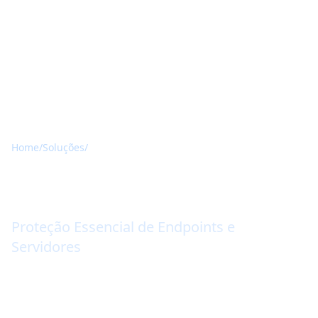
Home
/
Soluções
/
ESET PROTECT Entry
ESET PROTECT Entry
Proteção Essencial de Endpoints e
Servidores