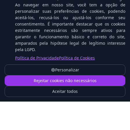
Ao navegar em nosso site, você tem a opção de
personalizar suas preferências de cookies, podendo
aceitá-los, recusá-los ou ajustá-los conforme seu
consentimento. É importante destacar que os cookies
estritamente necessários são sempre ativos para
Componentes Incluídos
garantir o funcionamento básico e correto do site,
amparados pela hipótese legal de legítimo interesse
pela LGPD.
O que você recebe no ESET PROTECT Entry.
Política de Privacidade
Política de Cookies
Personalizar
ESET Endpoint Security para Windows/Mac/Linux
1
Rejeitar cookies não necessários
Aceitar todos
ESET Endpoint Antivirus para dispositivos básicos
ESET Server Security para Windows Server