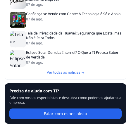
07 de ago.
Confiança se Vende com Gente: A Tecnologia é Só o Apoio
07 de ago.
Tela de Privacidade da Huawei: Segurança que Existe, mas
Não é Para Todos
07 de ago.
Eclipse Solar Derruba Internet? O Que a TI Precisa Saber
de Verdade
07 de ago.
Ver todas as notícias →
Precisa de ajuda com TI?
Fale com nossos especialistas e descubra como podemos ajudar sua
empresa.
Falar com especialista