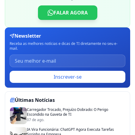
FALAR AGORA
Newsletter
Receba as melhores notícias e dicas de TI diretamente no seu e-
mail.
Inscrever-se
Últimas Notícias
Carregador Trocado, Prejuízo Dobrado: O Perigo
Escondido na Gaveta de TI
07 de ago.
IA Vira Funcionária: ChatGPT Agora Executa Tarefas
Sozinho na Empresa