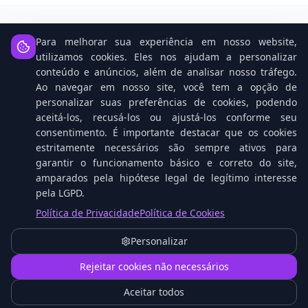
Para melhorar sua experiência em nosso website,
Notícias Relacionadas
utilizamos cookies. Eles nos ajudam a personalizar
conteúdo e anúncios, além de analisar nosso tráfego.
Ao navegar em nosso site, você tem a opção de
personalizar suas preferências de cookies, podendo
aceitá-los, recusá-los ou ajustá-los conforme seu
consentimento. É importante destacar que os cookies
estritamente necessários são sempre ativos para
garantir o funcionamento básico e correto do site,
amparados pela hipótese legal de legítimo interesse
pela LGPD.
Política de Privacidade
Política de Cookies
Open Source: O Cavalo Vencedor na Corrida da
IA Contra Gigantes Tech
Personalizar
1
Rejeitar cookies não necessários
Aceitar todos