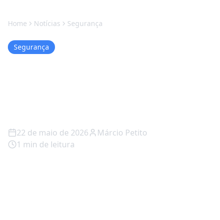
Home
Notícias
Segurança
Segurança
AMD Ryzen 7 7700X3D: O
Poder do 3D Cache com um
Freio no Clock
22 de maio de 2026
Márcio Petito
1
min de leitura