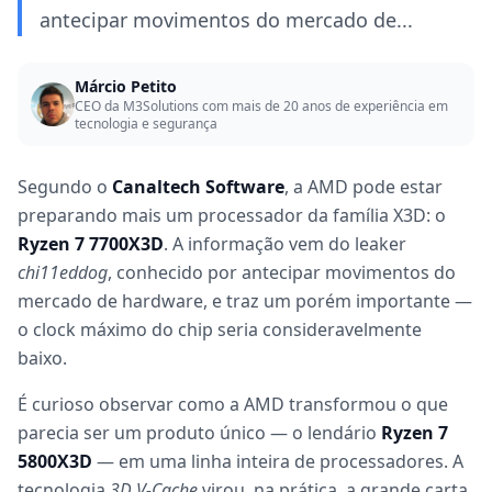
antecipar movimentos do mercado de...
Márcio Petito
CEO da M3Solutions com mais de 20 anos de experiência em
tecnologia e segurança
Segundo o
Canaltech Software
, a AMD pode estar
preparando mais um processador da família X3D: o
Ryzen 7 7700X3D
. A informação vem do leaker
chi11eddog
, conhecido por antecipar movimentos do
mercado de hardware, e traz um porém importante —
o clock máximo do chip seria consideravelmente
baixo.
É curioso observar como a AMD transformou o que
parecia ser um produto único — o lendário
Ryzen 7
5800X3D
— em uma linha inteira de processadores. A
tecnologia
3D V-Cache
virou, na prática, a grande carta