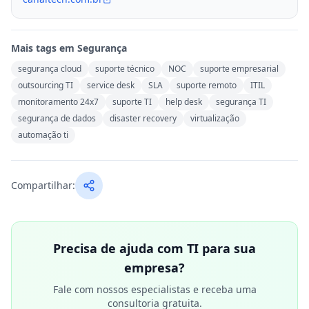
Mais tags em
Segurança
segurança cloud
suporte técnico
NOC
suporte empresarial
outsourcing TI
service desk
SLA
suporte remoto
ITIL
monitoramento 24x7
suporte TI
help desk
segurança TI
segurança de dados
disaster recovery
virtualização
automação ti
Compartilhar:
Precisa de ajuda com TI para sua
empresa?
Fale com nossos especialistas e receba uma
consultoria gratuita.