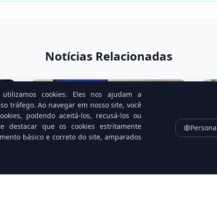
Notícias Relacionadas
utilizamos cookies. Eles nos ajudam a
so tráfego. Ao navegar em nosso site, você
okies, podendo aceitá-los, recusá-los ou
te destacar que os cookies estritamente
Persona
amento básico e correto do site, amparados
na
Golpistas trocam e-mail por
C
h
ligação: nova armadilha no Caixa
le
Tem