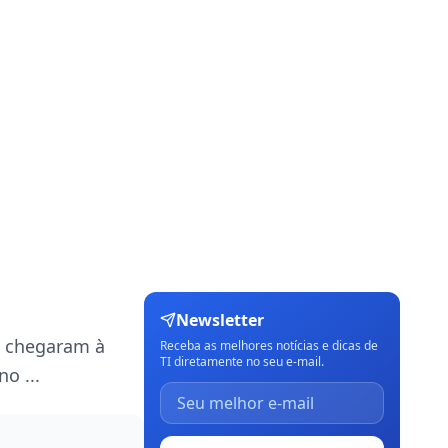
Newsletter
s chegaram à
Receba as melhores notícias e dicas de
TI diretamente no seu e-mail.
o ...