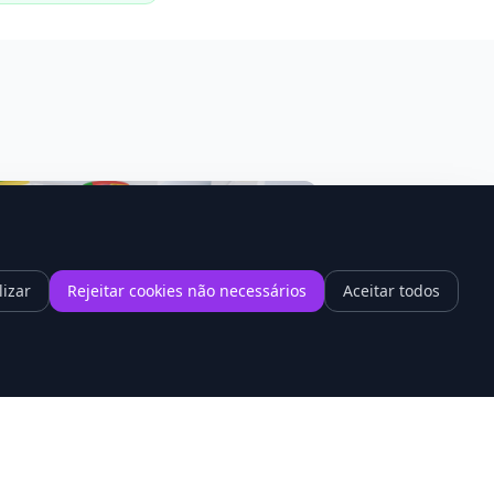
lizar
Rejeitar cookies não necessários
Aceitar todos
1
hrome 148 promete acabar com a
ntidão dos sites cheios de vídeo