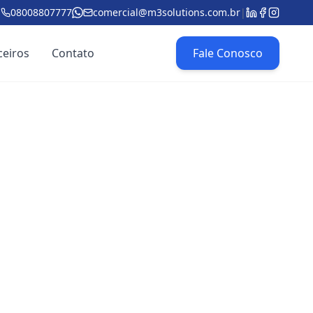
08008807777
comercial@m3solutions.com.br
|
ceiros
Contato
Fale Conosco