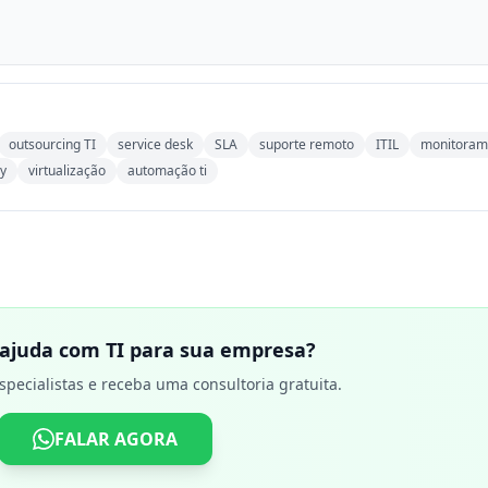
outsourcing TI
service desk
SLA
suporte remoto
ITIL
monitoram
ry
virtualização
automação ti
 ajuda com TI para sua empresa?
specialistas e receba uma consultoria gratuita.
FALAR AGORA