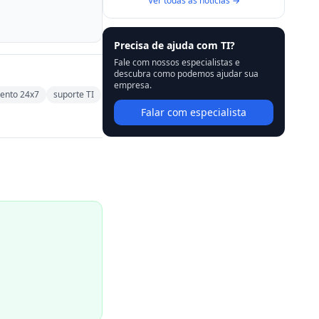
Ver todas as notícias →
Precisa de ajuda com TI?
Fale com nossos especialistas e
descubra como podemos ajudar sua
empresa.
ento 24x7
suporte TI
Falar com especialista