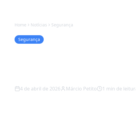
Home
Notícias
Segurança
Segurança
Artemis II na m
nova era dourad
4 de abril de 2026
Márcio Petito
1
min de leitur