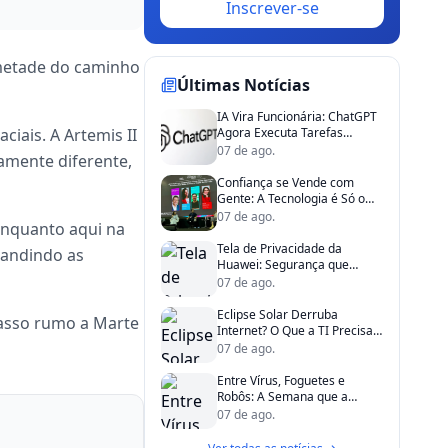
Inscrever-se
 metade do caminho
Últimas Notícias
IA Vira Funcionária: ChatGPT
iais. A Artemis II
Agora Executa Tarefas
Sozinho na Empresa
07 de ago.
amente diferente,
Confiança se Vende com
Gente: A Tecnologia é Só o
Apoio
07 de ago.
Enquanto aqui na
Tela de Privacidade da
pandindo as
Huawei: Segurança que
Existe, mas Não é Para Todos
07 de ago.
Eclipse Solar Derruba
passo rumo a Marte
Internet? O Que a TI Precisa
Saber de Verdade
07 de ago.
Entre Vírus, Foguetes e
Robôs: A Semana que a
Tecnologia Ganhou Vida
07 de ago.