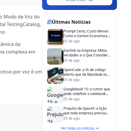
: o Modo de Voz do
Últimas Notícias
tal TestingCatalog,
no.
Prompt Certo, Custo Menor:
Como o Gemini Economiza
Tempo (e Dinheiro) da Sua
05 de ago.
nâmica da
Empresa
Starlink na Empresa: Mitos,
deia complexa em
Verdades e o Que Considerar
Antes de Investir
05 de ago.
OpenCode: a IA de código
 acesso por voz é um
aberto que dá liberdade (e
economia) ao seu time de TI
05 de ago.
Googlebook 15: o rumor que
pode redefinir o notebook
corporativo
05 de ago.
Prejuízo da SpaceX: a lição
que toda empresa precisa
aprender sobre promessas e
05 de ago.
processos
Ver todas as notícias →