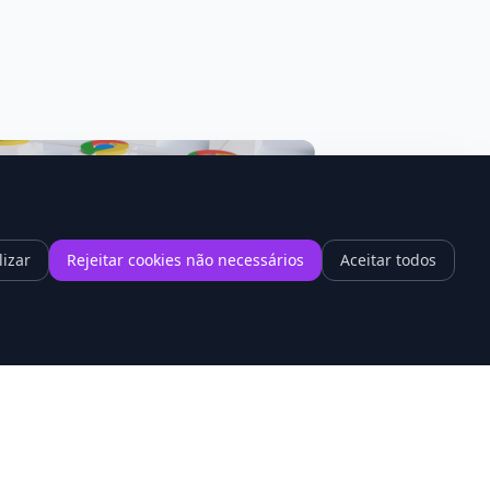
lizar
Rejeitar cookies não necessários
Aceitar todos
1
hrome 148 promete acabar com a
ntidão dos sites cheios de vídeo