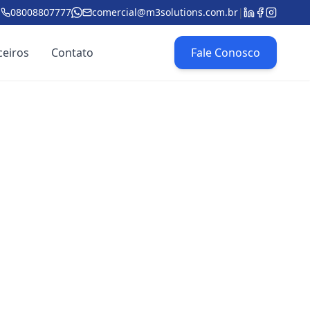
08008807777
comercial@m3solutions.com.br
|
ceiros
Contato
Fale Conosco