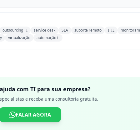
outsourcing TI
service desk
SLA
suporte remoto
ITIL
monitoram
ry
virtualização
automação ti
 ajuda com TI para sua empresa?
specialistas e receba uma consultoria gratuita.
FALAR AGORA