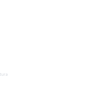
iro cria enxames de
icção virou realida
tura