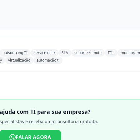
outsourcing TI
service desk
SLA
suporte remoto
ITIL
monitoram
ry
virtualização
automação ti
 ajuda com TI para sua empresa?
specialistas e receba uma consultoria gratuita.
FALAR AGORA