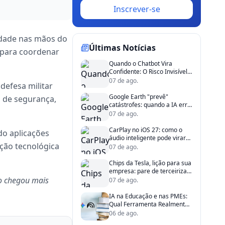
Inscrever-se
lidade nas mãos do
Últimas Notícias
para coordenar
Quando o Chatbot Vira
Confidente: O Risco Invisível
Dentro da Sua Empresa
07 de ago.
defesa militar
Google Earth "prevê"
 de segurança,
catástrofes: quando a IA erra
e a confiança some
07 de ago.
CarPlay no iOS 27: como o
do aplicações
áudio inteligente pode virar
ção tecnológica
aliado da produtividade
07 de ago.
corporativa
Chips da Tesla, lição para sua
empresa: pare de terceirizar
o chegou mais
riscos críticos
07 de ago.
IA na Educação e nas PMEs:
Qual Ferramenta Realmente
Resolve?
06 de ago.