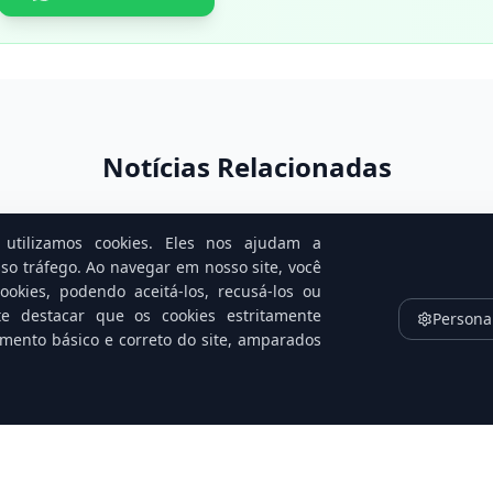
Notícias Relacionadas
utilizamos cookies. Eles nos ajudam a
so tráfego. Ao navegar em nosso site, você
okies, podendo aceitá-los, recusá-los ou
te destacar que os cookies estritamente
Persona
amento básico e correto do site, amparados
na
Golpistas trocam e-mail por
C
h
ligação: nova armadilha no Caixa
le
Tem