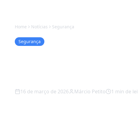
Home
Notícias
Segurança
Segurança
Exército Brasile
drones com IA: f
16 de março de 2026
Márcio Petito
1
min de lei