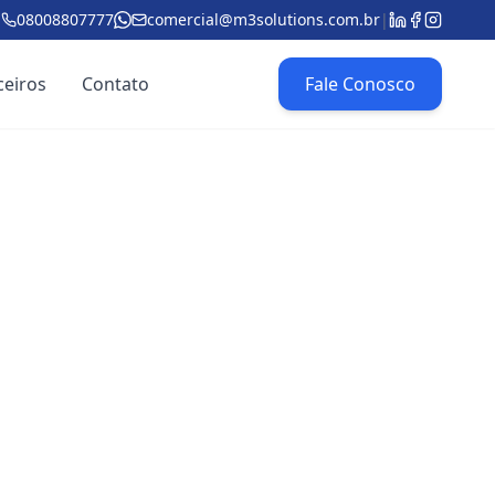
08008807777
comercial@m3solutions.com.br
|
ceiros
Contato
Fale Conosco