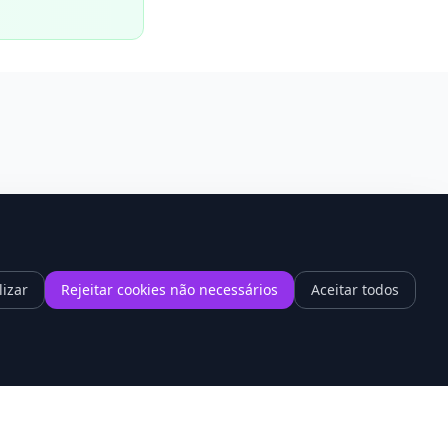
lizar
Rejeitar cookies não necessários
Aceitar todos
1
hrome 148 promete acabar com a
ntidão dos sites cheios de vídeo