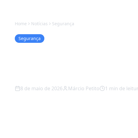
Home
Notícias
Segurança
Segurança
Gemini Ficou Mai
Não É Coincidên
8 de maio de 2026
Márcio Petito
1
min de leitu