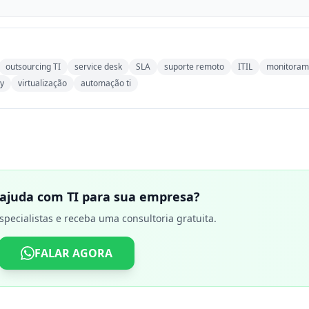
outsourcing TI
service desk
SLA
suporte remoto
ITIL
monitoram
ry
virtualização
automação ti
 ajuda com TI para sua empresa?
specialistas e receba uma consultoria gratuita.
FALAR AGORA