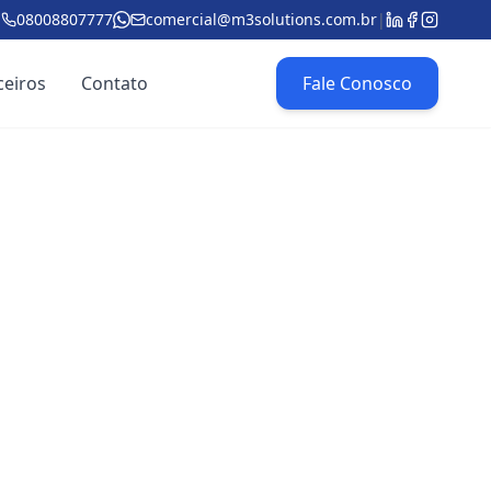
08008807777
comercial@m3solutions.com.br
|
ceiros
Contato
Fale Conosco