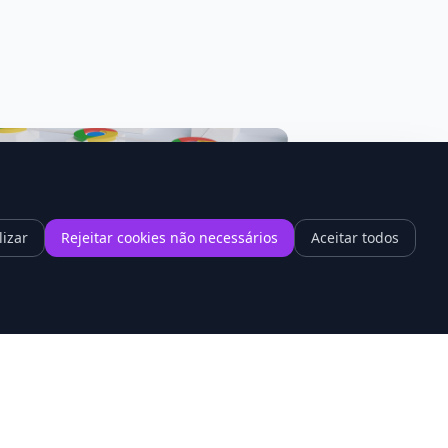
lizar
Rejeitar cookies não necessários
Aceitar todos
1
hrome 148 promete acabar com a
ntidão dos sites cheios de vídeo