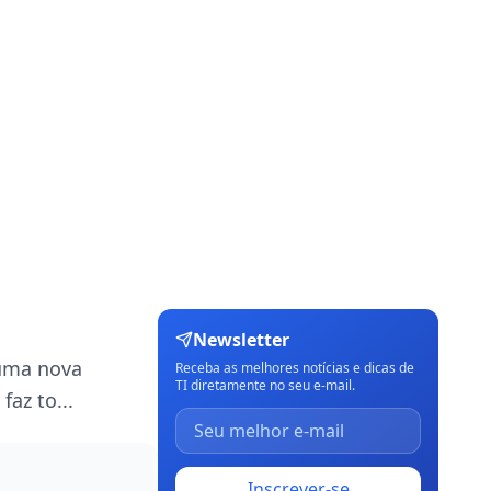
Newsletter
 uma nova
Receba as melhores notícias e dicas de
TI diretamente no seu e-mail.
az to...
Inscrever-se