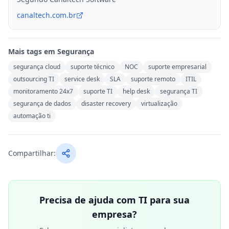
canaltech.com.br
Mais tags em
Segurança
segurança cloud
suporte técnico
NOC
suporte empresarial
outsourcing TI
service desk
SLA
suporte remoto
ITIL
monitoramento 24x7
suporte TI
help desk
segurança TI
segurança de dados
disaster recovery
virtualização
automação ti
Compartilhar:
Precisa de ajuda com TI para sua
empresa?