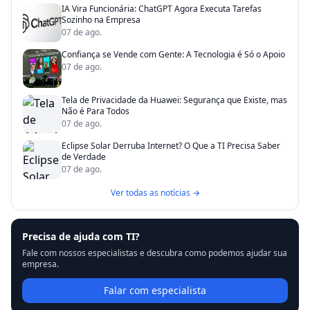
IA Vira Funcionária: ChatGPT Agora Executa Tarefas
Sozinho na Empresa
07 de ago.
Confiança se Vende com Gente: A Tecnologia é Só o Apoio
07 de ago.
Tela de Privacidade da Huawei: Segurança que Existe, mas
Não é Para Todos
07 de ago.
Eclipse Solar Derruba Internet? O Que a TI Precisa Saber
de Verdade
07 de ago.
Ver todas as notícias →
Precisa de ajuda com TI?
Fale com nossos especialistas e descubra como podemos ajudar sua
empresa.
Falar com especialista