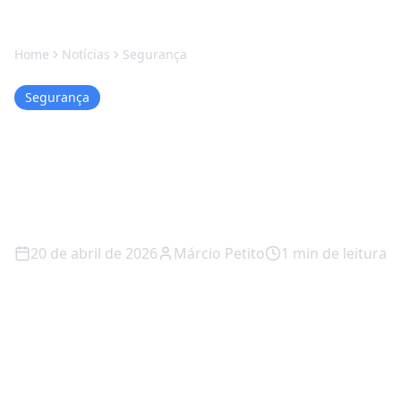
Home
Notícias
Segurança
Segurança
Gemini vira detetive:
Google usa IA para caçar
anúncios maliciosos
20 de abril de 2026
Márcio Petito
1
min de leitura