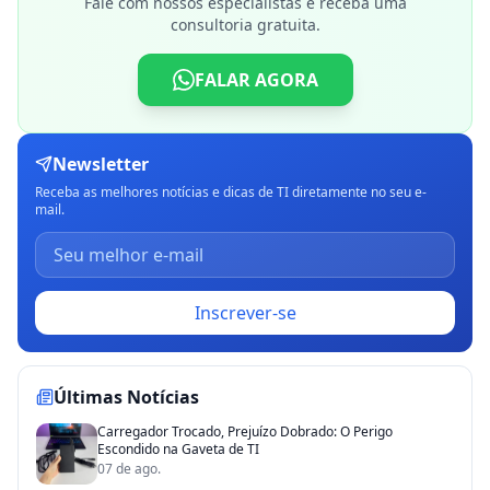
Fale com nossos especialistas e receba uma
consultoria gratuita.
FALAR AGORA
Newsletter
Receba as melhores notícias e dicas de TI diretamente no seu e-
mail.
Inscrever-se
Últimas Notícias
Carregador Trocado, Prejuízo Dobrado: O Perigo
Escondido na Gaveta de TI
07 de ago.