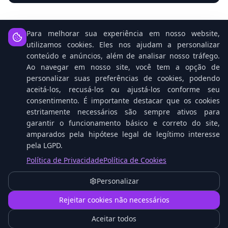
Para melhorar sua experiência em nosso website,
utilizamos cookies. Eles nos ajudam a personalizar
conteúdo e anúncios, além de analisar nosso tráfego.
Notícias Relacionadas
Ao navegar em nosso site, você tem a opção de
personalizar suas preferências de cookies, podendo
aceitá-los, recusá-los ou ajustá-los conforme seu
consentimento. É importante destacar que os cookies
estritamente necessários são sempre ativos para
garantir o funcionamento básico e correto do site,
amparados pela hipótese legal de legítimo interesse
pela LGPD.
Política de Privacidade
Política de Cookies
Open Source: O Cavalo Vencedor na Corrida da
Personalizar
IA Contra Gigantes Tech
1
Rejeitar cookies não necessários
Aceitar todos