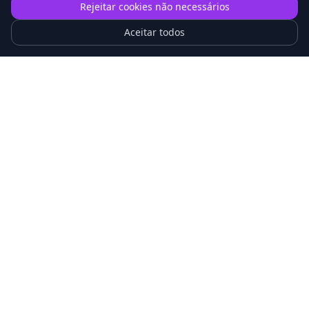
Rejeitar cookies não necessários
IA Contra Gigantes Tech
Aceitar todos
Golpistas trocam e-mail por ligação: nova
armadilha no Caixa Tem