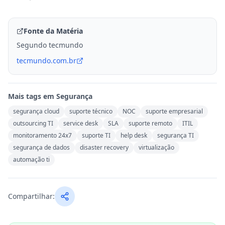
Fonte da Matéria
Segundo tecmundo
tecmundo.com.br
Mais tags em
Segurança
segurança cloud
suporte técnico
NOC
suporte empresarial
outsourcing TI
service desk
SLA
suporte remoto
ITIL
monitoramento 24x7
suporte TI
help desk
segurança TI
segurança de dados
disaster recovery
virtualização
automação ti
Compartilhar: