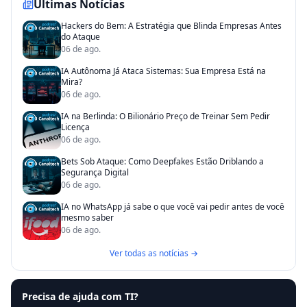
Últimas Notícias
Hackers do Bem: A Estratégia que Blinda Empresas Antes
do Ataque
06 de ago.
IA Autônoma Já Ataca Sistemas: Sua Empresa Está na
Mira?
06 de ago.
IA na Berlinda: O Bilionário Preço de Treinar Sem Pedir
Licença
06 de ago.
Bets Sob Ataque: Como Deepfakes Estão Driblando a
Segurança Digital
06 de ago.
IA no WhatsApp já sabe o que você vai pedir antes de você
mesmo saber
06 de ago.
Ver todas as notícias →
Precisa de ajuda com TI?