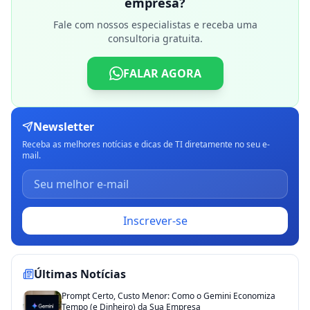
empresa?
Fale com nossos especialistas e receba uma
consultoria gratuita.
FALAR AGORA
Newsletter
Receba as melhores notícias e dicas de TI diretamente no seu e-
mail.
Inscrever-se
Últimas Notícias
Prompt Certo, Custo Menor: Como o Gemini Economiza
Tempo (e Dinheiro) da Sua Empresa