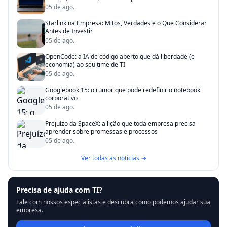
05 de ago.
Starlink na Empresa: Mitos, Verdades e o Que Considerar
Antes de Investir
05 de ago.
OpenCode: a IA de código aberto que dá liberdade (e
economia) ao seu time de TI
05 de ago.
Googlebook 15: o rumor que pode redefinir o notebook
corporativo
05 de ago.
Prejuízo da SpaceX: a lição que toda empresa precisa
aprender sobre promessas e processos
05 de ago.
Ver todas as notícias →
Precisa de ajuda com TI?
Fale com nossos especialistas e descubra como podemos ajudar sua
empresa.