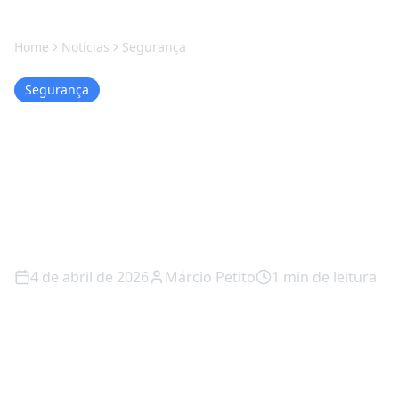
Home
Notícias
Segurança
Segurança
Golpes de Suporte Falso:
Como Não Cair na
Armadilha da Urgência
Digital
4 de abril de 2026
Márcio Petito
1
min de leitura