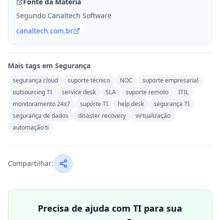
Fonte da Matéria
Segundo Canaltech Software
canaltech.com.br
Mais tags em
Segurança
segurança cloud
suporte técnico
NOC
suporte empresarial
outsourcing TI
service desk
SLA
suporte remoto
ITIL
monitoramento 24x7
suporte TI
help desk
segurança TI
segurança de dados
disaster recovery
virtualização
automação ti
Compartilhar:
Precisa de ajuda com TI para sua