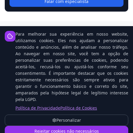
Falar com especialista
Para melhorar sua experiência em nosso website,
utilizamos cookies. Eles nos ajudam a personalizar
Notícias Relacionadas
conteúdo e anúncios, além de analisar nosso tráfego.
Ao navegar em nosso site, você tem a opção de
personalizar suas preferências de cookies, podendo
aceitá-los, recusá-los ou ajustá-los conforme seu
consentimento. É importante destacar que os cookies
estritamente necessários são sempre ativos para
garantir o funcionamento básico e correto do site,
amparados pela hipótese legal de legítimo interesse
pela LGPD.
Política de Privacidade
Política de Cookies
Open Source: O Cavalo Vencedor na Corrida da
Personalizar
IA Contra Gigantes Tech
1
Rejeitar cookies não necessários