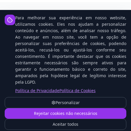
Para melhorar sua experiência em nosso website,
Notícias Relacionadas
utilizamos cookies. Eles nos ajudam a personalizar
conteúdo e anúncios, além de analisar nosso tráfego.
Ao navegar em nosso site, você tem a opção de
personalizar suas preferências de cookies, podendo
aceitá-los, recusá-los ou ajustá-los conforme seu
consentimento. É importante destacar que os cookies
estritamente necessários são sempre ativos para
garantir o funcionamento básico e correto do site,
amparados pela hipótese legal de legítimo interesse
pela LGPD.
Política de Privacidade
Política de Cookies
Open Source: O Cavalo Vencedor na Corrida da
IA Contra Gigantes Tech
Personalizar
1
Rejeitar cookies não necessários
Aceitar todos