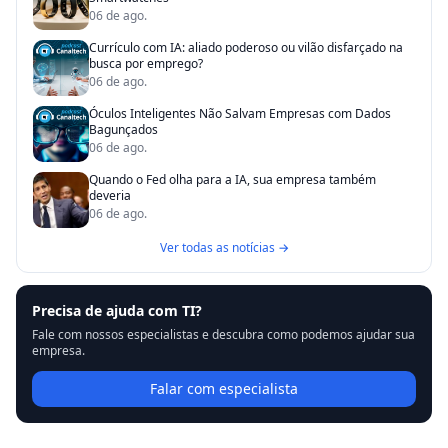
06 de ago.
Currículo com IA: aliado poderoso ou vilão disfarçado na
busca por emprego?
06 de ago.
Óculos Inteligentes Não Salvam Empresas com Dados
Bagunçados
06 de ago.
Quando o Fed olha para a IA, sua empresa também
deveria
06 de ago.
Ver todas as notícias →
Precisa de ajuda com TI?
Fale com nossos especialistas e descubra como podemos ajudar sua
empresa.
Falar com especialista