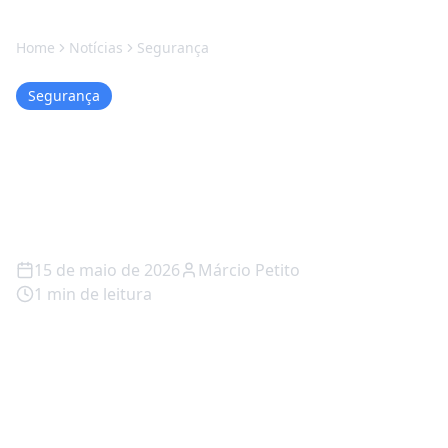
Home
Notícias
Segurança
Segurança
Google quer cobrar mais:
fim dos 15 GB gratuitos no
Gmail?
15 de maio de 2026
Márcio Petito
1
min de leitura