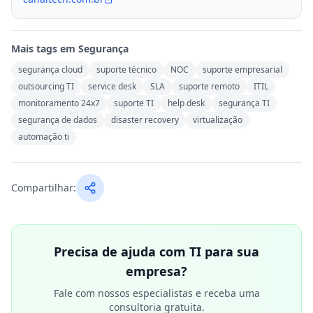
Mais tags em
Segurança
segurança cloud
suporte técnico
NOC
suporte empresarial
outsourcing TI
service desk
SLA
suporte remoto
ITIL
monitoramento 24x7
suporte TI
help desk
segurança TI
segurança de dados
disaster recovery
virtualização
automação ti
Compartilhar:
Precisa de ajuda com TI para sua
empresa?
Fale com nossos especialistas e receba uma
consultoria gratuita.