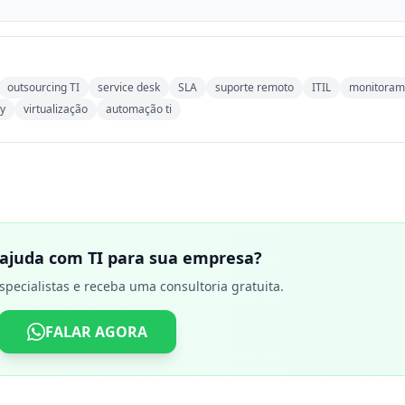
outsourcing TI
service desk
SLA
suporte remoto
ITIL
monitoram
ry
virtualização
automação ti
 ajuda com TI para sua empresa?
specialistas e receba uma consultoria gratuita.
FALAR AGORA