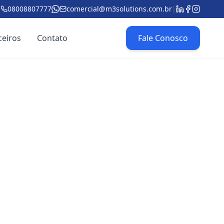
08008807777
comercial@m3solutions.com.br
|
ceiros
Contato
Fale Conosco