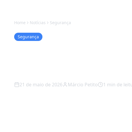
Home
Notícias
Segurança
Segurança
iPhone 17 Pro e
comprar agora o
21 de maio de 2026
Márcio Petito
1
min de leit