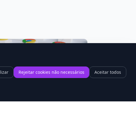
lizar
Rejeitar cookies não necessários
Aceitar todos
1
hrome 148 promete acabar com a
ntidão dos sites cheios de vídeo