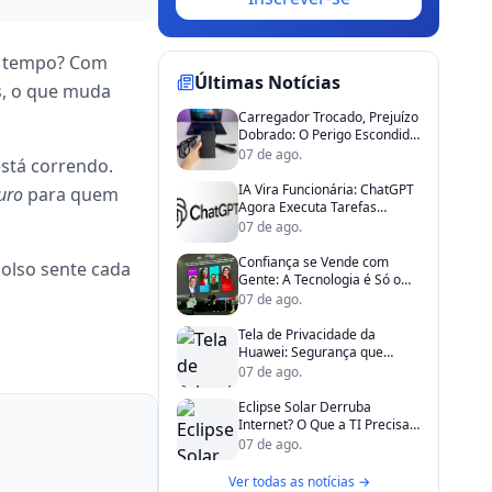
to tempo? Com
Últimas Notícias
s, o que muda
Carregador Trocado, Prejuízo
Dobrado: O Perigo Escondido
na Gaveta de TI
07 de ago.
está correndo.
IA Vira Funcionária: ChatGPT
uro
para quem
Agora Executa Tarefas
Sozinho na Empresa
07 de ago.
Confiança se Vende com
bolso sente cada
Gente: A Tecnologia é Só o
Apoio
07 de ago.
Tela de Privacidade da
Huawei: Segurança que
Existe, mas Não é Para Todos
07 de ago.
Eclipse Solar Derruba
Internet? O Que a TI Precisa
Saber de Verdade
07 de ago.
Ver todas as notícias →