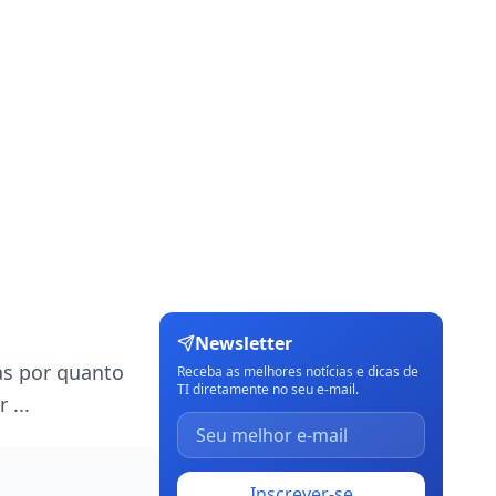
Newsletter
as por quanto
Receba as melhores notícias e dicas de
TI diretamente no seu e-mail.
 ...
Inscrever-se