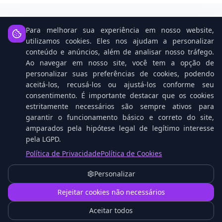
Para melhorar sua experiência em nosso website,
Notícias Relacionadas
utilizamos cookies. Eles nos ajudam a personalizar
conteúdo e anúncios, além de analisar nosso tráfego.
Ao navegar em nosso site, você tem a opção de
personalizar suas preferências de cookies, podendo
aceitá-los, recusá-los ou ajustá-los conforme seu
consentimento. É importante destacar que os cookies
estritamente necessários são sempre ativos para
garantir o funcionamento básico e correto do site,
amparados pela hipótese legal de legítimo interesse
pela LGPD.
Política de Privacidade
Política de Cookies
Open Source: O Cavalo Vencedor na Corrida da
IA Contra Gigantes Tech
Personalizar
1
Rejeitar cookies não necessários
Aceitar todos