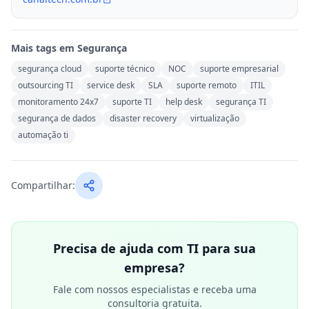
Mais tags em
Segurança
segurança cloud
suporte técnico
NOC
suporte empresarial
outsourcing TI
service desk
SLA
suporte remoto
ITIL
monitoramento 24x7
suporte TI
help desk
segurança TI
segurança de dados
disaster recovery
virtualização
automação ti
Compartilhar:
Precisa de ajuda com TI para sua
empresa?
Fale com nossos especialistas e receba uma
consultoria gratuita.