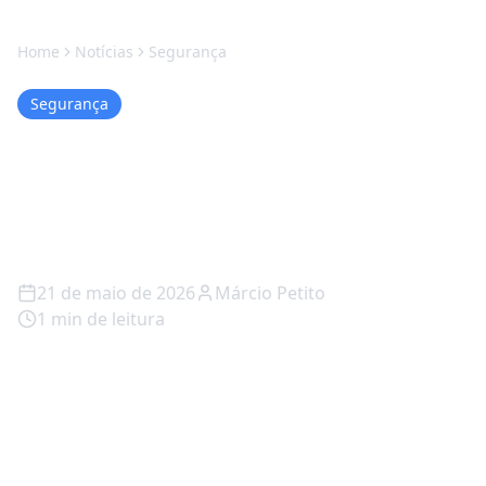
Home
Notícias
Segurança
Segurança
IR 2026: golpistas armaram
80 armadilhas digitais para
te pegar
21 de maio de 2026
Márcio Petito
1
min de leitura