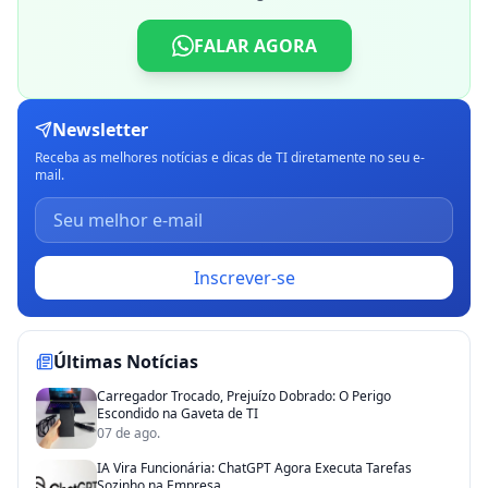
FALAR AGORA
Newsletter
Receba as melhores notícias e dicas de TI diretamente no seu e-
mail.
Inscrever-se
Últimas Notícias
Carregador Trocado, Prejuízo Dobrado: O Perigo
Escondido na Gaveta de TI
07 de ago.
IA Vira Funcionária: ChatGPT Agora Executa Tarefas
Sozinho na Empresa