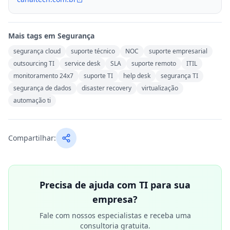
Mais tags em
Segurança
segurança cloud
suporte técnico
NOC
suporte empresarial
outsourcing TI
service desk
SLA
suporte remoto
ITIL
monitoramento 24x7
suporte TI
help desk
segurança TI
segurança de dados
disaster recovery
virtualização
automação ti
Compartilhar:
Precisa de ajuda com TI para sua
empresa?
Fale com nossos especialistas e receba uma
consultoria gratuita.