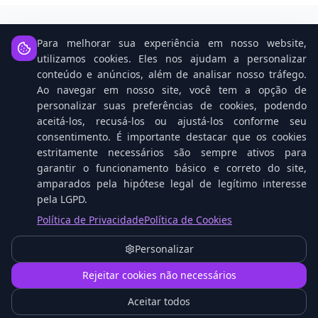
Para melhorar sua experiência em nosso website,
Notícias Relacionadas
utilizamos cookies. Eles nos ajudam a personalizar
conteúdo e anúncios, além de analisar nosso tráfego.
Ao navegar em nosso site, você tem a opção de
personalizar suas preferências de cookies, podendo
aceitá-los, recusá-los ou ajustá-los conforme seu
consentimento. É importante destacar que os cookies
estritamente necessários são sempre ativos para
garantir o funcionamento básico e correto do site,
amparados pela hipótese legal de legítimo interesse
pela LGPD.
Política de Privacidade
Política de Cookies
Open Source: O Cavalo Vencedor na Corrida da
IA Contra Gigantes Tech
Personalizar
1
Rejeitar cookies não necessários
Aceitar todos