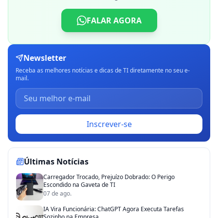
FALAR AGORA
Newsletter
Receba as melhores notícias e dicas de TI diretamente no seu e-
mail.
Inscrever-se
Últimas Notícias
Carregador Trocado, Prejuízo Dobrado: O Perigo
Escondido na Gaveta de TI
07 de ago.
IA Vira Funcionária: ChatGPT Agora Executa Tarefas
Sozinho na Empresa