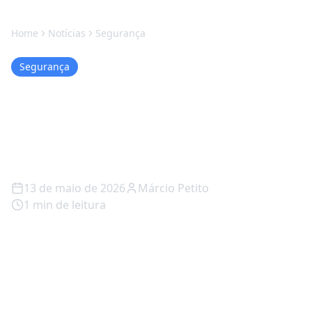
Home
Notícias
Segurança
Segurança
Microsoft fora do ar: e
agora, quem manda no seu
trabalho?
13 de maio de 2026
Márcio Petito
1
min de leitura