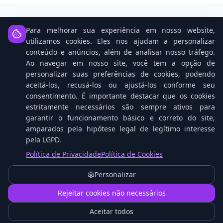
Para melhorar sua experiência em nosso website,
Notícias Relacionadas
utilizamos cookies. Eles nos ajudam a personalizar
conteúdo e anúncios, além de analisar nosso tráfego.
Ao navegar em nosso site, você tem a opção de
personalizar suas preferências de cookies, podendo
aceitá-los, recusá-los ou ajustá-los conforme seu
consentimento. É importante destacar que os cookies
estritamente necessários são sempre ativos para
garantir o funcionamento básico e correto do site,
amparados pela hipótese legal de legítimo interesse
pela LGPD.
Política de Privacidade
Política de Cookies
Open Source: O Cavalo Vencedor na Corrida da
IA Contra Gigantes Tech
Personalizar
1
Rejeitar cookies não necessários
Aceitar todos