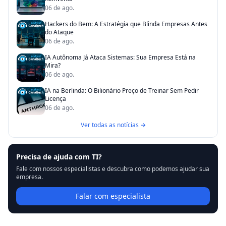
06 de ago.
Hackers do Bem: A Estratégia que Blinda Empresas Antes
do Ataque
06 de ago.
IA Autônoma Já Ataca Sistemas: Sua Empresa Está na
Mira?
06 de ago.
IA na Berlinda: O Bilionário Preço de Treinar Sem Pedir
Licença
06 de ago.
Ver todas as notícias →
Precisa de ajuda com TI?
Fale com nossos especialistas e descubra como podemos ajudar sua
empresa.
Falar com especialista