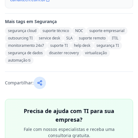
Mais tags em
Segurança
segurança cloud
suporte técnico
NOC
suporte empresarial
outsourcing TI
service desk
SLA
suporte remoto
ITIL
monitoramento 24x7
suporte TI
help desk
segurança TI
segurança de dados
disaster recovery
virtualização
automação ti
Compartilhar:
Precisa de ajuda com TI para sua
empresa?
Fale com nossos especialistas e receba uma
consultoria gratuita.