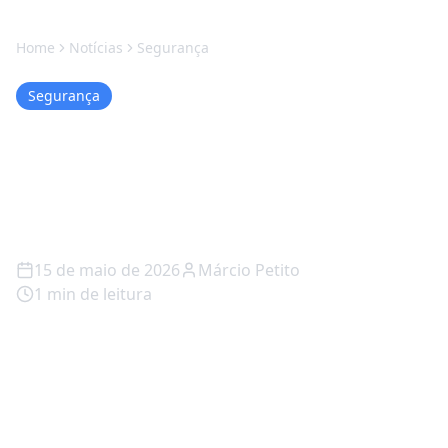
Home
Notícias
Segurança
Segurança
Netflix vira TV? Anúncios
chegam e mudam tudo na
plataforma
15 de maio de 2026
Márcio Petito
1
min de leitura