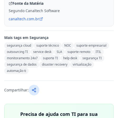
Fonte da Matéria
Segundo Canaltech Software
canaltech.com.br
Mais tags em
Segurança
segurança cloud
suporte técnico
NOC
suporte empresarial
outsourcing TI
service desk
SLA
suporte remoto
ITIL
monitoramento 24x7
suporte TI
help desk
segurança TI
segurança de dados
disaster recovery
virtualização
automação ti
Compartilhar:
Precisa de ajuda com TI para sua