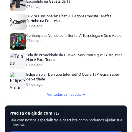
Escondido na Gaveta de TI
07 de ago.
IA Vira Funcionária: ChatGPT Agora Executa Tarefas
Sozinho na Empresa
07 de ago.
Confiança se Vende com Gente: A Tecnologia é Só o Apoio
07 de ago.
Tela de Privacidade da Huawei: Segurança que Existe, mas
Não é Para Todos
07 de ago.
Eclipse Solar Derruba Internet? O Que a TI Precisa Saber
de Verdade
07 de ago.
Ver todas as notícias →
Precisa de ajuda com TI?
Fale com nossos especialistas e descubra como podemos ajudar sua
empresa.