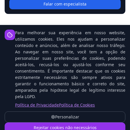
Falar com especialista
Para melhorar sua experiência em nosso website,
utilizamos cookies. Eles nos ajudam a personalizar
Notícias Relacionadas
conteúdo e anúncios, além de analisar nosso tráfego.
Ao navegar em nosso site, você tem a opção de
personalizar suas preferências de cookies, podendo
aceitá-los, recusá-los ou ajustá-los conforme seu
consentimento. É importante destacar que os cookies
estritamente necessários são sempre ativos para
garantir o funcionamento básico e correto do site,
amparados pela hipótese legal de legítimo interesse
pela LGPD.
Política de Privacidade
Política de Cookies
Open Source: O Cavalo Vencedor na Corrida da
Personalizar
IA Contra Gigantes Tech
1
Rejeitar cookies não necessários