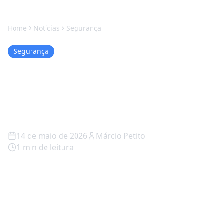
Home
Notícias
Segurança
Segurança
Ninhos de Guerra: Quando
Drones Ensinam Pássaros a
Errar
14 de maio de 2026
Márcio Petito
1
min de leitura