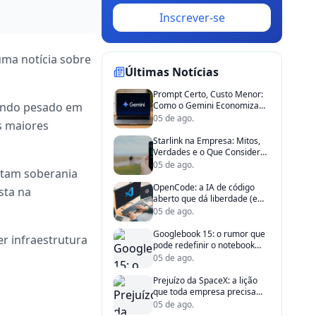
Inscrever-se
uma notícia sobre
Últimas Notícias
Prompt Certo, Custo Menor:
tindo pesado em
Como o Gemini Economiza
Tempo (e Dinheiro) da Sua
05 de ago.
s maiores
Empresa
Starlink na Empresa: Mitos,
Verdades e o Que Considerar
Antes de Investir
05 de ago.
ntam soberania
OpenCode: a IA de código
sta na
aberto que dá liberdade (e
economia) ao seu time de TI
05 de ago.
Googlebook 15: o rumor que
r infraestrutura
pode redefinir o notebook
corporativo
05 de ago.
Prejuízo da SpaceX: a lição
que toda empresa precisa
aprender sobre promessas e
05 de ago.
processos