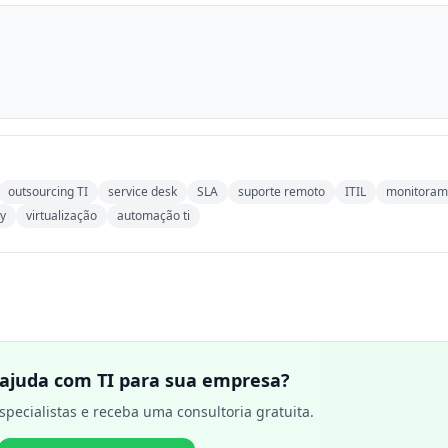
outsourcing TI
service desk
SLA
suporte remoto
ITIL
monitoram
ry
virtualização
automação ti
 ajuda com TI para sua empresa?
specialistas e receba uma consultoria gratuita.