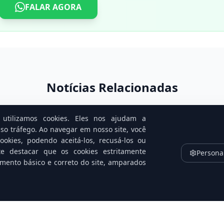
FALAR AGORA
Notícias Relacionadas
utilizamos cookies. Eles nos ajudam a
so tráfego. Ao navegar em nosso site, você
okies, podendo aceitá-los, recusá-los ou
te destacar que os cookies estritamente
Persona
amento básico e correto do site, amparados
na
Golpistas trocam e-mail por
C
h
ligação: nova armadilha no Caixa
le