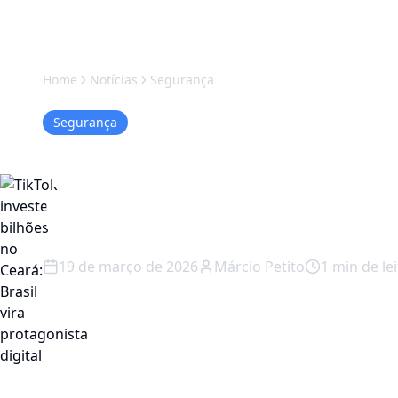
Home
Notícias
Segurança
Segurança
TikTok investe b
Brasil vira prota
19 de março de 2026
Márcio Petito
1
min de lei