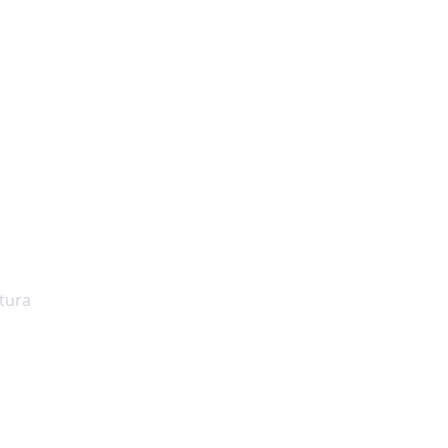
ilhões no Ceará:
gonista digital
tura