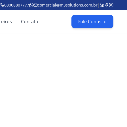
08008807777
comercial@m3solutions.com.br
|
ceiros
Contato
Fale Conosco