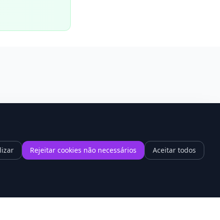
lizar
Rejeitar cookies não necessários
Aceitar todos
1
hrome 148 promete acabar com a
ntidão dos sites cheios de vídeo