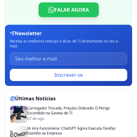
FALAR AGORA
Newsletter
Receba as melhores notícias e dicas de TI diretamente no seu e-
mail.
Inscrever-se
Últimas Notícias
Carregador Trocado, Prejuízo Dobrado: O Perigo
Escondido na Gaveta de TI
07 de ago.
IA Vira Funcionária: ChatGPT Agora Executa Tarefas
Sozinho na Empresa