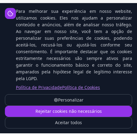
Para melhorar sua experiência em nosso website,
utilizamos cookies. Eles nos ajudam a personalizar
Notícias Relacionadas
conteúdo e anúncios, além de analisar nosso tráfego.
Ao navegar em nosso site, você tem a opção de
personalizar suas preferências de cookies, podendo
aceitá-los, recusá-los ou ajustá-los conforme seu
consentimento. É importante destacar que os cookies
estritamente necessários são sempre ativos para
garantir o funcionamento básico e correto do site,
amparados pela hipótese legal de legítimo interesse
pela LGPD.
Política de Privacidade
Política de Cookies
Open Source: O Cavalo Vencedor na Corrida da
Personalizar
IA Contra Gigantes Tech
1
Rejeitar cookies não necessários
Aceitar todos