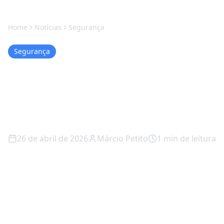
Home
Notícias
Segurança
Segurança
TikTok Testa IA que
"Rouba" Conteúdo e
Revolta Criadores
26 de abril de 2026
Márcio Petito
1
min de leitura