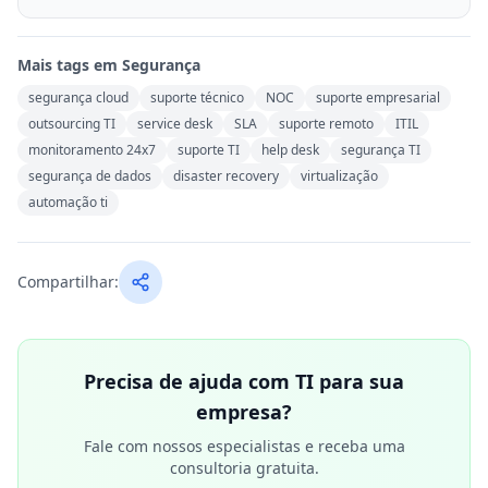
Mais tags em
Segurança
segurança cloud
suporte técnico
NOC
suporte empresarial
outsourcing TI
service desk
SLA
suporte remoto
ITIL
monitoramento 24x7
suporte TI
help desk
segurança TI
segurança de dados
disaster recovery
virtualização
automação ti
Compartilhar:
Precisa de ajuda com TI para sua
empresa?
Fale com nossos especialistas e receba uma
consultoria gratuita.