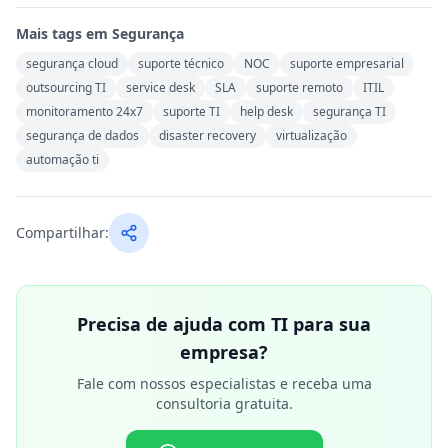
Mais tags em
Segurança
segurança cloud
suporte técnico
NOC
suporte empresarial
outsourcing TI
service desk
SLA
suporte remoto
ITIL
monitoramento 24x7
suporte TI
help desk
segurança TI
segurança de dados
disaster recovery
virtualização
automação ti
Compartilhar:
Precisa de ajuda com TI para sua
empresa?
Fale com nossos especialistas e receba uma
consultoria gratuita.