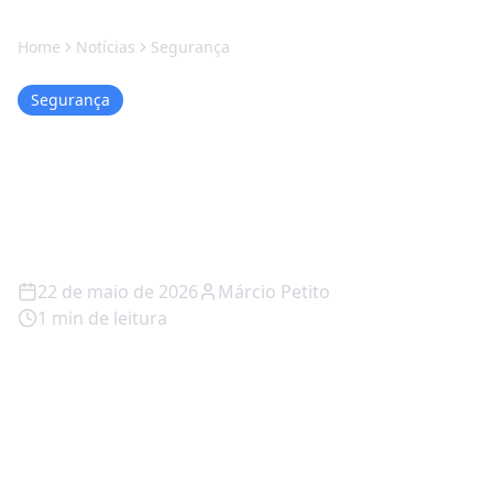
Home
Notícias
Segurança
Segurança
Windows 11 para de te
ignorar e finalmente acha
seus arquivos
22 de maio de 2026
Márcio Petito
1
min de leitura