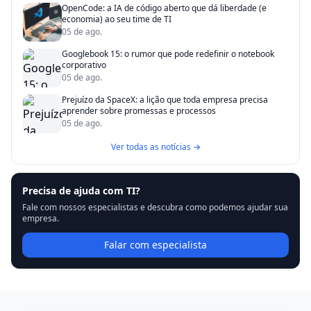
OpenCode: a IA de código aberto que dá liberdade (e
economia) ao seu time de TI
05 de ago.
Googlebook 15: o rumor que pode redefinir o notebook
corporativo
05 de ago.
Prejuízo da SpaceX: a lição que toda empresa precisa
aprender sobre promessas e processos
05 de ago.
Ver todas as notícias →
Precisa de ajuda com TI?
Fale com nossos especialistas e descubra como podemos ajudar sua
empresa.
Falar com especialista