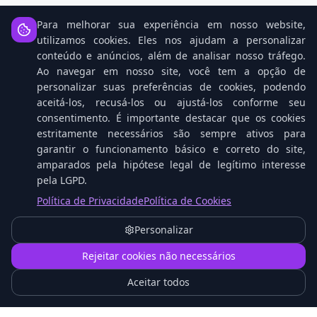
Para melhorar sua experiência em nosso website,
Notícias Relacionadas
utilizamos cookies. Eles nos ajudam a personalizar
conteúdo e anúncios, além de analisar nosso tráfego.
Ao navegar em nosso site, você tem a opção de
personalizar suas preferências de cookies, podendo
aceitá-los, recusá-los ou ajustá-los conforme seu
consentimento. É importante destacar que os cookies
estritamente necessários são sempre ativos para
garantir o funcionamento básico e correto do site,
amparados pela hipótese legal de legítimo interesse
pela LGPD.
Política de Privacidade
Política de Cookies
Open Source: O Cavalo Vencedor na Corrida da
IA Contra Gigantes Tech
Personalizar
1
Rejeitar cookies não necessários
Aceitar todos